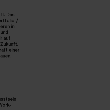
ft. Das
tfolio-/
eren in
 und
r auf
Zukunft.
raft einer
rauen,
usstsein
 Work-