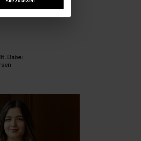
Alle zulassen
lt. Dabei
rsen