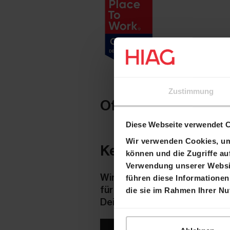
Zustimmung
Offene Stellen
Diese Webseite verwendet 
Wir verwenden Cookies, um 
Kein passendes Stel
können und die Zugriffe au
Verwendung unserer Websit
Wir sind stets auf der Suche
führen diese Informationen
für Immobilien teilen. Zeig u
die sie im Rahmen Ihrer N
Deine Initiativbewerbung!