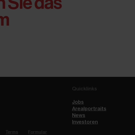
 Sie das
m
Quicklinks
Jobs
Arealportraits
News
Investoren
Terms
Formular