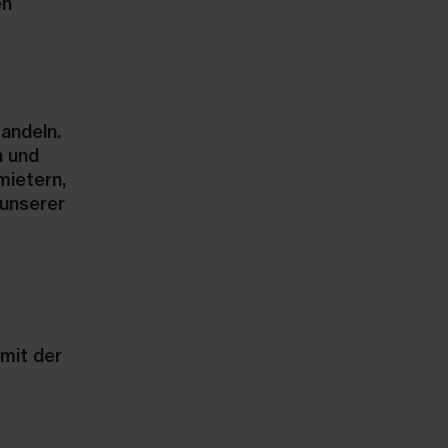
en
andeln.
n und
mietern,
 unserer
mit der