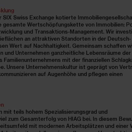
cklung
er SIX Swiss Exchange kotierte Immobiliengesellscha
 gesamte Wertschöpfungskette von Immobilien: Por
icklung und Transaktions-Management. Wir investi
eflächen an attraktiven Standorten in der Deutsch-
en Wert auf Nachhaltigkeit. Gemeinsam schaffen wi
n und Unternehmen ganzheitliche Lebensräume der 
s Familienunternehmens mit der finanziellen Schlagk
e. Unsere Unternehmenskultur ist geprägt von Vert
 kommunizieren auf Augenhöhe und pflegen einen
en
 mit teils hohem Spezialisierungsgrad und
el zum Gesamterfolg von HIAG bei. In diesem Bew
rbeitsumfeld mit modernen Arbeitsplätzen und einer