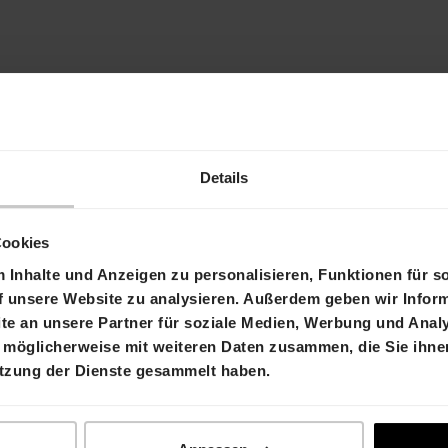
Details
Cookies
Inhalte und Anzeigen zu personalisieren, Funktionen für s
lenangebot gefunden?
f unsere Website zu analysieren. Außerdem geben wir Inform
e an unsere Partner für soziale Medien, Werbung und Analy
 nach motivierten Persönlichkeiten, die unsere Leid
 möglicherweise mit weiteren Daten zusammen, die Sie ihnen
ns, wie Du unser Team bereichern kannst. Wir freuen 
utzung der Dienste gesammelt haben.