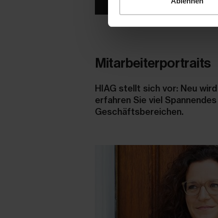
Jetzt bewerben
Ablehnen
Mitarbeiterportraits
HIAG stellt sich vor: Neu wir
erfahren Sie viel Spannendes
Geschäftsbereichen.