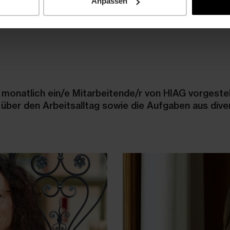
Anpassen
d monatlich ein/e Mitarbeitende/r von HIAG vorgestel
 über den Arbeitsalltag sowie die Aufgaben aus dive