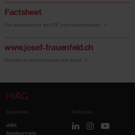
Factsheet
Das Arealportrait als PDF zum herunterladen
www.josef-frauenfeld.ch
Detaillierte Informationen zum Areal
Quicklinks
Follow us
Jobs
Arealportraits