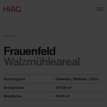
zurück
Frauenfeld
Walzmühleareal
Nutzungsart
Gewerbe / Wohnen / Büro
Arealgrösse
18’438 m²
Mietfläche
4’546 m²