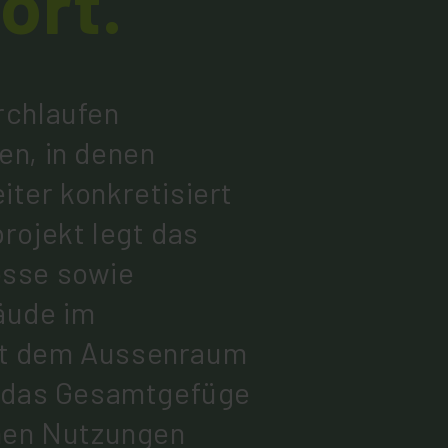
ort.
rchlaufen
en, in denen
ter konkretisiert
rojekt legt das
össe sowie
äude im
t dem Aussenraum
e das Gesamtgefüge
enen Nutzungen