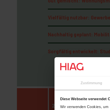
Gut gemischt: Wohnungsm
Vielfältig nutzbar: Gewer
Nachhaltig geplant: Mobilit
Sorgfältig entwickelt: Stu
Zustimmung
Diese Webseite verwendet 
2018
Wir verwenden Cookies, um I