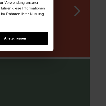
Rückbau: 
Studienauftr
hrer Verwendung unserer
 führen diese Informationen
g
Areal 
Kommunikati
ie im Rahmen Ihrer Nutzung
oberirdisch 
des 
chemiefrei 
Siegerprojek
Alle zulassen