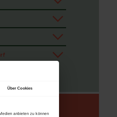
urf
Über Cookies
November 2020
März 2021
 Medien anbieten zu können