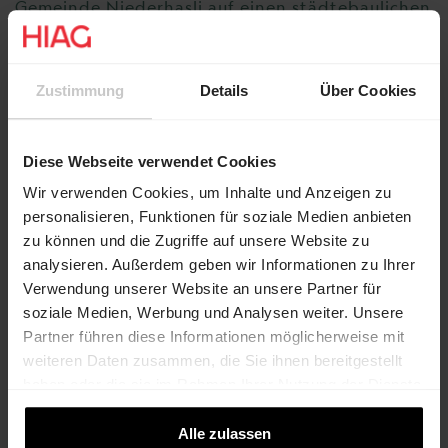
Gemeinde Niederhasli auf einen städtebaulichen
Wettbewerb gesetzt. Dessen Siegervorschlag ist
Grundlage für den Gestaltungsplan.
Zustimmung
Details
Über Cookies
Die SBB
Die SBB ist nicht nur das grösste Schweizer
Diese Webseite verwendet Cookies
Transportunternehmen, sie ist auch eine der
Wir verwenden Cookies, um Inhalte und Anzeigen zu
grössten Immobilien- und Serviceanbieterinnen
personalisieren, Funktionen für soziale Medien anbieten
der Schweiz und besitzt hochwertige
zu können und die Zugriffe auf unsere Website zu
Liegenschaften an attraktiven Lagen. SBB
analysieren. Außerdem geben wir Informationen zu Ihrer
Immobilien baut Bahnhöfe und angrenzende
Verwendung unserer Website an unsere Partner für
Areale zu vielseitigen Dienstleistungszentren
soziale Medien, Werbung und Analysen weiter. Unsere
und Stadtquartieren aus, so wie in Niederhasli.
Partner führen diese Informationen möglicherweise mit
Dabei stellt sie eine nachhaltige Entwicklung in
weiteren Daten zusammen, die Sie ihnen bereitgestellt
den Vordergrund und übernimmt damit
haben oder die sie im Rahmen Ihrer Nutzung der Dienste
Verantwortung für die Zukunft der Schweiz.
gesammelt haben.
Alle zulassen
Beteiligte Planungsbüros