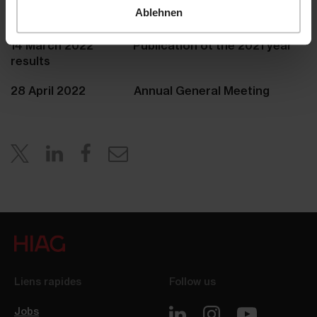
Ablehnen
year results
14 March 2022 Publication ot the 2021 year
results
28 April 2022 Annual General Meeting
Liens rapides
Follow us
Jobs