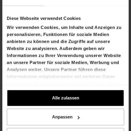
T +41 61 606 55 00
T +41 61 606 55 00
marco.feusi@hiag.com
la
urent.spindler@hiag.co
m
Diese Webseite verwendet Cookies
Wir verwenden Cookies, um Inhalte und Anzeigen zu
HIAG Immobilien Holding AG
personalisieren, Funktionen für soziale Medien
anbieten zu können und die Zugriffe auf unsere
Aeschenplatz 7
Website zu analysieren. Außerdem geben wir
Informationen zu Ihrer Verwendung unserer Website
4052 Basel
an unsere Partner für soziale Medien, Werbung und
T +41 61 606 55 00
Analysen weiter. Unsere Partner führen diese
Informationen möglicherweise mit weiteren Daten
investor.relations@hiag.com
zusammen, die Sie ihnen bereitgestellt haben oder
die sie im Rahmen Ihrer Nutzung der Dienste
www.hiag.com
gesammelt haben.
Alle zulassen
Anpassen
Agenda
27 August 2021 Publication ot the 2021 half-