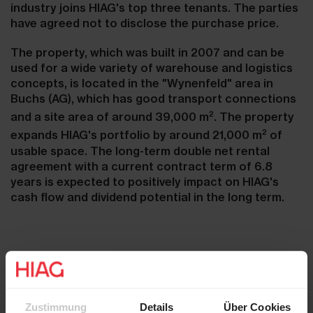
industry joins HIAG's top three tenants. The parties
have agreed not to disclose the purchase price.
The property, which was built in 2007 and can be
used for a wide variety of warehouse and logistics
concepts, is located in the "Wynenfeld" area in
Buchs (AG), which has good transport connections
2
and a site area of around 39,000 m
. The property
2
expands HIAG's portfolio by around 21,000 m
of
usable space. The long-term double net rental
agreement with a current contract term of 6.8
years is expected to positively impact on HIAG's
cash flow and dividend potential in the long term.
Contacts
Marco Feusi
Laurent Spindler
Chief Executive Officer
Chief Financial Officer
Zustimmung
Details
Über Cookies