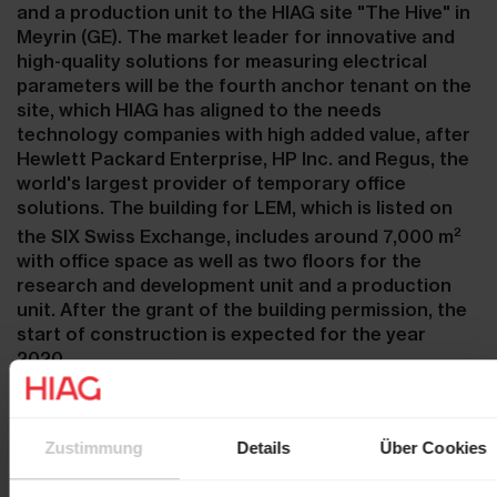
and a production unit to the HIAG site "The Hive" in
Meyrin (GE). The market leader for innovative and
high-quality solutions for measuring electrical
parameters will be the fourth anchor tenant on the
site, which HIAG has aligned to the needs
technology companies with high added value, after
Hewlett Packard Enterprise, HP Inc. and Regus, the
world's largest provider of temporary office
solutions. The building for LEM, which is listed on
2
the SIX Swiss Exchange, includes around 7,000 m
with office space as well as two floors for the
research and development unit and a production
unit. After the grant of the building permission, the
start of construction is expected for the year
2020.
Zustimmung
Details
Über Cookies
Contacts