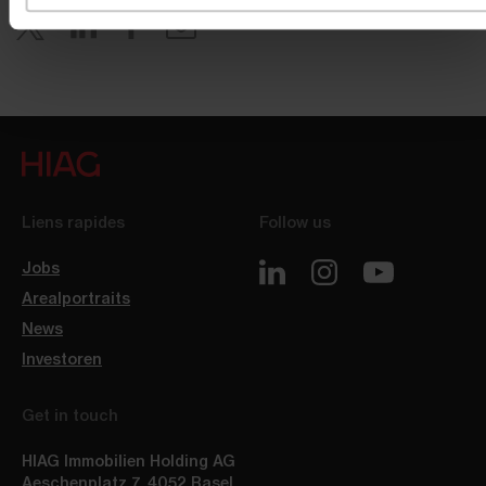
Liens rapides
Follow us
Jobs
Arealportraits
News
Investoren
Get in touch
HIAG Immobilien Holding AG
Aeschenplatz 7
,
4052
Basel