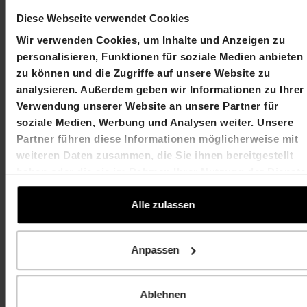
Martin Durchschlag
Laurent Spindler
Chief Executive Officer
Chief Financial Officer
Diese Webseite verwendet Cookies
T +41 61 606 55 00
T +41 61 606 55 00
Wir verwenden Cookies, um Inhalte und Anzeigen zu
martin.durchschlag@hiag.com
laurent.spindler@hiag
personalisieren, Funktionen für soziale Medien anbieten
zu können und die Zugriffe auf unsere Website zu
HIAG Immobilien Holding AG
analysieren. Außerdem geben wir Informationen zu Ihrer
Verwendung unserer Website an unsere Partner für
Aeschenplatz 7
soziale Medien, Werbung und Analysen weiter. Unsere
Partner führen diese Informationen möglicherweise mit
4052 Basel
weiteren Daten zusammen, die Sie ihnen bereitgestellt
haben oder die sie im Rahmen Ihrer Nutzung der Dienste
T +41 61 606 55 00
gesammelt haben.
investor.relations@hiag.com
Alle zulassen
www.hiag.com
Anpassen
Ablehnen