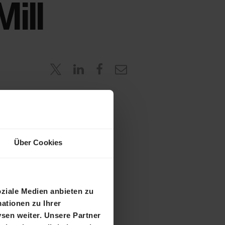
ill
in 2017, is
ri site in
n Romania,
leted by
Über Cookies
: Private
ndmark
oziale Medien anbieten zu
ationen zu Ihrer
sen weiter. Unsere Partner