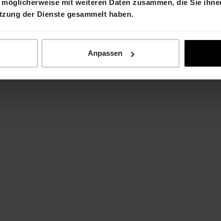
 möglicherweise mit weiteren Daten zusammen, die Sie ihnen
utzung der Dienste gesammelt haben.
Laurent Spindler
Chief Financial Officer
T +41 61 606 55 00
m
laurent.spindler@hiag.com
Anpassen