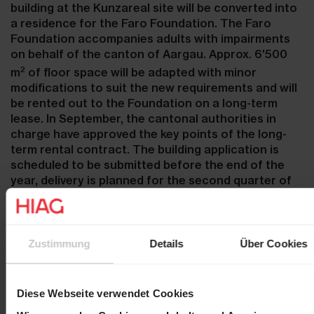
building at the Kunzareal site will be converted into
a residence for the Faro Foundation. The Faro
Foundation accompanies adults with impairments
on behalf of the canton of Aargau. Approx. 6'500
2
m
of floor space will be adapted with minor
modifications to suit the new requirements and will
be rented out to the Foundation on a long-term
lease. In September, the cantonal authorities in
charge have approved the key points of the long-
term rental contract. The building application is
scheduled to be submitted before the end of the
year, delivery is planned for the second quarter of
2019.
Zustimmung
Details
Über Cookies
Contact
Martin Durchschlag
Laurent Spindler
Diese Webseite verwendet Cookies
Chief Executive Officer
Chief Financial Officer