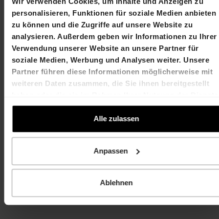
T +41 61 606 55 00
T +41 61 606 55 00
Wir verwenden Cookies, um Inhalte und Anzeigen zu
martin.durchschlag@hiag.com
laurent.spindler@hiag
personalisieren, Funktionen für soziale Medien anbieten
zu können und die Zugriffe auf unsere Website zu
HIAG Immobilien Holding AG
analysieren. Außerdem geben wir Informationen zu Ihrer
Verwendung unserer Website an unsere Partner für
Aeschenplatz 7
soziale Medien, Werbung und Analysen weiter. Unsere
Partner führen diese Informationen möglicherweise mit
4052 Basel
weiteren Daten zusammen, die Sie ihnen bereitgestellt
T +41 61 606 55 00
haben oder die sie im Rahmen Ihrer Nutzung der Dienste
gesammelt haben.
investor.relations@hiag.com
Alle zulassen
www.hiag.com
Anpassen
Ablehnen