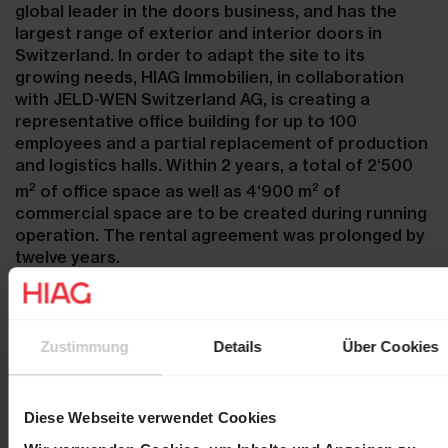
global leader in the doors business, and has the
largest range of exterior and interior doors in
Switzerland. In order to adapt the site to its
growing needs, HIAG Immobilien, in collaboration
with JELD-WEN Switzerland AG, is creating a
representative office building for up to 100
employees and a partial replacement of production
and logistics halls. Within 2 years, a total of 2‘500
2
2
m
of office space as well as 4‘900 m
of
commercial space are to be created during running
operation. The rental agreement was prolonged by
twelve years.
Contact
Zustimmung
Details
Über Cookies
Martin Durchschlag
Laurent Spindler
Chief Executive Officer
Chief Financial Officer
Diese Webseite verwendet Cookies
T +41 61 606 55 00
T +41 61 606 55 00