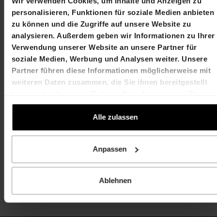
martin.durchschlag@hiag.com
laurent.spindler@hiag
Wir verwenden Cookies, um Inhalte und Anzeigen zu
personalisieren, Funktionen für soziale Medien anbieten
zu können und die Zugriffe auf unsere Website zu
HIAG Immobilien Holding AG
analysieren. Außerdem geben wir Informationen zu Ihrer
Verwendung unserer Website an unsere Partner für
Aeschenplatz 7
soziale Medien, Werbung und Analysen weiter. Unsere
Partner führen diese Informationen möglicherweise mit
4052 Basel
weiteren Daten zusammen, die Sie ihnen bereitgestellt
T +41 61 606 55 00
haben oder die sie im Rahmen Ihrer Nutzung der Dienste
gesammelt haben.
investor.relations@hiag.com
Alle zulassen
www.hiag.com
Anpassen
Ablehnen