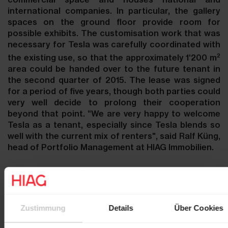
international companies. In particular, the gallery
spaces on the ground floor provide room for
possible exhibits. The customisation work that was
necessary for Tesla was carefully coordinated with
2
the existing use, so that the approximately 1‘200 m
area could be handed over to the future tenant in
the second quarter of 2015. The lease was signed
for a period of five years, though both parties could
very well decide to prolong their cooperation
beyond that point. “We are very happy to welcome
Tesla as a tenant, especially since Tesla blends so
well with the current mix of renters", said Ralf Küng,
head of Portfolio Management at HIAG Immobilien.
Zustimmung
Details
Über Cookies
Contact