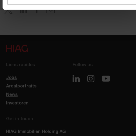
Liens rapides
Follow us
Jobs
Arealportraits
News
Investoren
Get in touch
HIAG Immobilien Holding AG