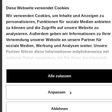
Diese Webseite verwendet Cookies
Martin Durchschlag
Laurent Spindler
Wir verwenden Cookies, um Inhalte und Anzeigen zu
Chief Executive Officer
Chief Financial Officer
personalisieren, Funktionen für soziale Medien anbieten
T +41 61 606 55 00
T +41 61 606 55 00
zu können und die Zugriffe auf unsere Website zu
martin.durchschlag@hiag.com
laurent.spindler@hiag
analysieren. Außerdem geben wir Informationen zu Ihrer
Verwendung unserer Website an unsere Partner für
HIAG Immobilien Holding AG
soziale Medien, Werbung und Analysen weiter. Unsere
Partner führen diese Informationen möglicherweise mit
Aeschenplatz 7
weiteren Daten zusammen, die Sie ihnen bereitgestellt
haben oder die sie im Rahmen Ihrer Nutzung der Dienste
4052 Basel
gesammelt haben.
Alle zulassen
T +41 61 606 55 00
investor.relations@hiag.com
Anpassen
www.hiag.com
Ablehnen