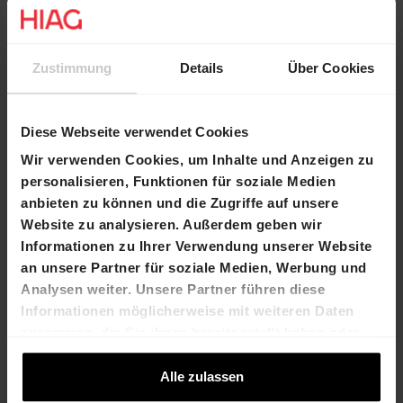
Année de naissance
1972
Nationalité
Suisse
Zustimmung
Details
Über Cookies
Formation
arch. dipl. HTL Brugg-
Windisch, MAS MTEC/BWI
ETH Zurich, formation en
gestion de projet
Diese Webseite verwendet Cookies
Parcours professionnel
Wir verwenden Cookies, um Inhalte und Anzeigen zu
personalisieren, Funktionen für soziale Medien
2020 – aujourd’hui
Directeur HIAG
anbieten zu können und die Zugriffe auf unsere
2003 – 2019
Partenaire et copropriétaire
Website zu analysieren. Außerdem geben wir
de Wüest Partner AG, dont
Informationen zu Ihrer Verwendung unserer Website
2003 – 2006 et 2013 – 2017
an unsere Partner für soziale Medien, Werbung und
en tant que membre du
Analysen weiter. Unsere Partner führen diese
Conseil d’administration et
Informationen möglicherweise mit weiteren Daten
2017 – 2019 en tant que
président de la direction
zusammen, die Sie ihnen bereitgestellt haben oder
die sie im Rahmen Ihrer Nutzung der Dienste
2000 – 2003
Collaboration chez Wüest &
gesammelt haben.
Alle zulassen
Partner AG en tant que
collaborateur