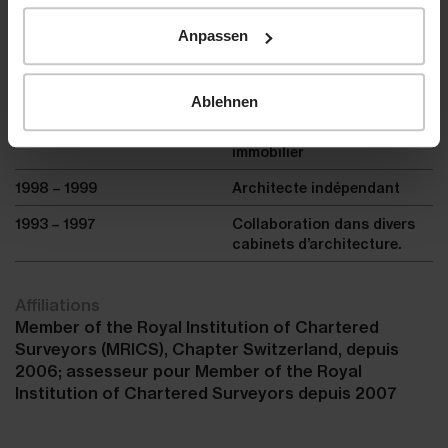
scientifique/consultant
Anpassen
senior
1999 – 2000
Collaboration chez ITERA
Immobilien AG, Aarau
Ablehnen
comme agent fiduciaire
immobilier et agent
immobilier
1998 – 1999
Architecte indépendant
1993 – 1997
Collaboration dans divers
cabinets d’architecture.
Affiliations
Member of the Royal Institution of Chartered
Surveyors (MRICS), Chapter Switzerland, depuis
2006; assesseur pour Member of the Royal
Institution of Chartered Surveyors depuis 2007