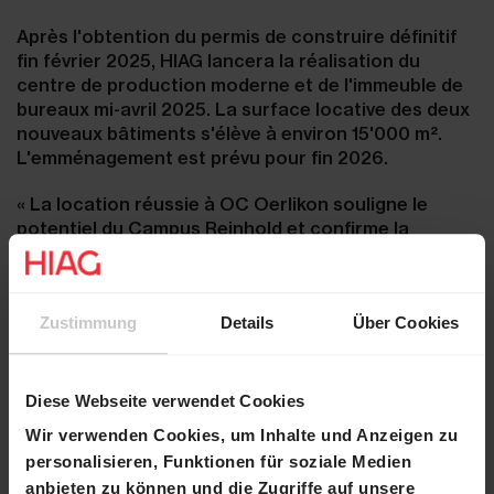
Après l'obtention du permis de construire définitif
fin février 2025, HIAG lancera la réalisation du
centre de production moderne et de l'immeuble de
bureaux mi-avril 2025. La surface locative des deux
nouveaux bâtiments s'élève à environ 15'000 m².
L'emménagement est prévu pour fin 2026.
« La location réussie à OC Oerlikon souligne le
potentiel du Campus Reinhold et confirme la
stratégie de HIAG visant à attirer des entreprises
industrielles et technologiques d'avenir en tant que
locataires. Nous créons ainsi une valeur ajoutée
Zustimmung
Details
Über Cookies
supplémentaire pour nos investisseurs », déclare
Marco Feusi, CEO de HIAG.
Diese Webseite verwendet Cookies
Wir verwenden Cookies, um Inhalte und Anzeigen zu
personalisieren, Funktionen für soziale Medien
anbieten zu können und die Zugriffe auf unsere