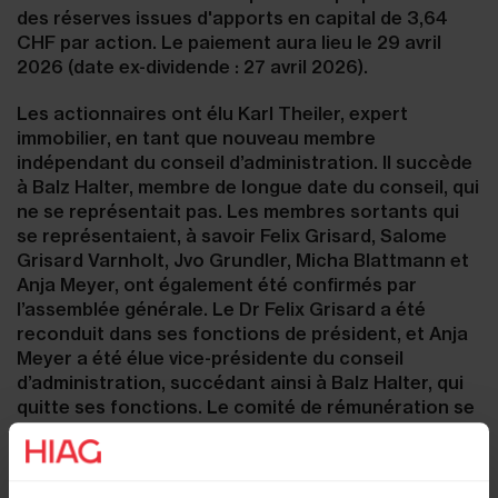
des réserves issues d'apports en capital de 3,64
CHF par action. Le paiement aura lieu le 29 avril
2026 (date ex-dividende : 27 avril 2026).
Les actionnaires ont élu Karl Theiler, expert
immobilier, en tant que nouveau membre
indépendant du conseil d’administration. Il succède
à Balz Halter, membre de longue date du conseil, qui
ne se représentait pas. Les membres sortants qui
se représentaient, à savoir Felix Grisard, Salome
Grisard Varnholt, Jvo Grundler, Micha Blattmann et
Anja Meyer, ont également été confirmés par
l’assemblée générale. Le Dr Felix Grisard a été
reconduit dans ses fonctions de président, et Anja
Meyer a été élue vice-présidente du conseil
d’administration, succédant ainsi à Balz Halter, qui
quitte ses fonctions. Le comité de rémunération se
compose de Salome Grisard Varnholt et Anja Meyer,
toutes deux réélues, ainsi que de Karl Theiler,
nouvellement élu, dont le poste au sein du comité