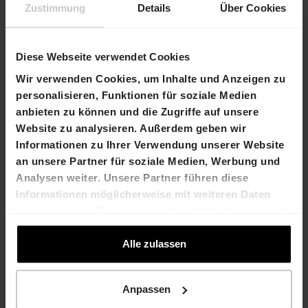
était auparavant occupé par Balz Halter.
Zustimmung
Details
Über Cookies
L'assemblée générale a approuvé la rémunération
globale 2026 des membres du conseil
Diese Webseite verwendet Cookies
d'administration et de la direction et a approuvé,
lors d'un vote consultatif, le rapport de
Wir verwenden Cookies, um Inhalte und Anzeigen zu
rémunération 2025 ainsi que, lors d'un vote
personalisieren, Funktionen für soziale Medien
contraignant, le rapport de développement durable
anbieten zu können und die Zugriffe auf unsere
2025 de HIAG Immobilien Holding AG.
Website zu analysieren. Außerdem geben wir
Informationen zu Ihrer Verwendung unserer Website
an unsere Partner für soziale Medien, Werbung und
Analysen weiter. Unsere Partner führen diese
Informationen möglicherweise mit weiteren Daten
zusammen, die Sie ihnen bereitgestellt haben oder
die sie im Rahmen Ihrer Nutzung der Dienste
gesammelt haben.
Alle zulassen
Anpassen