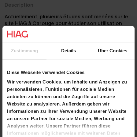
Description
Actuellement, plusieurs études sont menées sur le
site HIAG à Carouge pour étudier son utilisation
future. Pour l’heure, une société spécialisée dans le
commerce du bois et des dérivés de bois ainsi
qu’une société de transport et de déménagement
sont locataires du site.
Zustimmung
Details
Über Cookies
Site
Diese Webseite verwendet Cookies
Wir verwenden Cookies, um Inhalte und Anzeigen zu
personalisieren, Funktionen für soziale Medien
anbieten zu können und die Zugriffe auf unsere
Website zu analysieren. Außerdem geben wir
Informationen zu Ihrer Verwendung unserer Website
an unsere Partner für soziale Medien, Werbung und
Analysen weiter. Unsere Partner führen diese
Informationen möglicherweise mit weiteren Daten