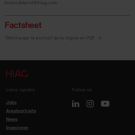
bruno.delprat@hiag.com
Factsheet
Télécharger le portrait de la région en PDF
Liens rapides
Follow us
Jobs
Arealportraits
News
Investoren