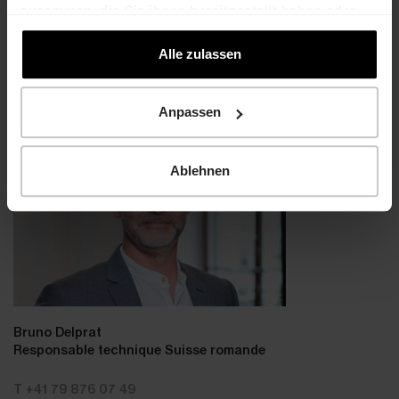
zusammen, die Sie ihnen bereitgestellt haben oder
die sie im Rahmen Ihrer Nutzung der Dienste
gesammelt haben.
Alle zulassen
Contact direct
Anpassen
Ablehnen
Bruno Delprat
Responsable technique Suisse romande
T +41 79 876 07 49