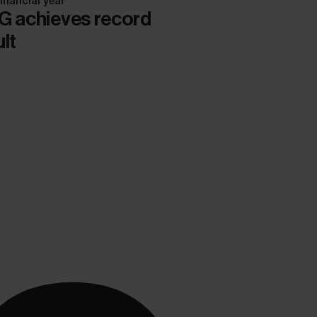
inancial year
G achieves record
ult