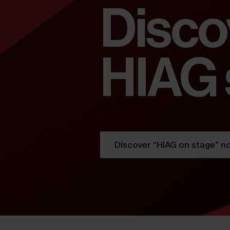
Disco
HIAG 
Discover “HIAG on stage” n