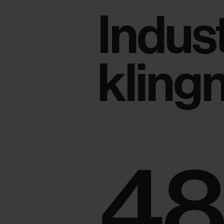
Indust
kling
48