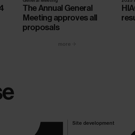
General Meeting
2025 f
24
The Annual General
HIA
Meeting approves all
res
proposals
more
se
Site development