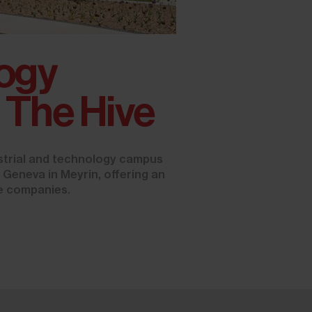
ogy
The Hive
strial and technology campus
 Geneva in Meyrin, offering an
ve companies.