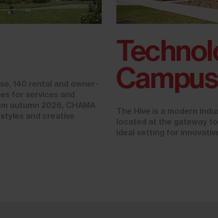
Technol
Campus 
se, 140 rental and owner-
ses for services and
 From autumn 2026, CHAMA
The Hive is a modern indu
festyles and creative
located at the gateway to
ideal setting for innovati