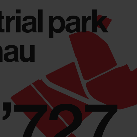
rial park
nau
’727