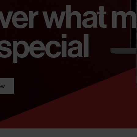
ver what 
special
ow