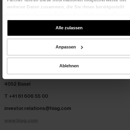
weiteren Daten zusammen, die Sie ihnen bereitgestellt
haben oder die sie im Rahmen Ihrer Nutzung der Dienste
Contact
gesammelt haben.
Martin Durchschlag
Laurent Spindler
Alle zulassen
Chief Executive Officer
Chief Financial Officer
T +41 61 606 55 00
T +41 61 606 55 00
martin.durchschlag@hiag.com
laurent.spindler@hiag
Anpassen
HIAG Immobilien Holding AG
Ablehnen
Aeschenplatz 7
4052 Basel
T +41 61 606 55 00
investor.relations@hiag.com
www.hiag.com