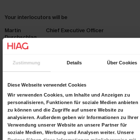
Your interlocutors will be
Martin
Chief Executive Officer
Durchschlag
Laurent
Chief Financial Officer
Spindler
Zustimmung
Details
Über Cookies
Please register until 14 March 2019 at
investor.relations@hiag.com
Diese Webseite verwendet Cookies
Wir verwenden Cookies, um Inhalte und Anzeigen zu
personalisieren, Funktionen für soziale Medien anbieten
With kind regards,
zu können und die Zugriffe auf unsere Website zu
analysieren. Außerdem geben wir Informationen zu Ihrer
Verwendung unserer Website an unsere Partner für
HIAG
soziale Medien, Werbung und Analysen weiter. Unsere
Partner führen diese Informationen möglicherweise mit