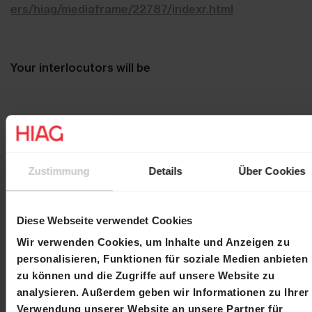
ers/hiag/mediaframe/22787/indexr.html
Your interlocutors will be
Martin
Chief Executive Officer
Durchschlag
Laurent
Chief Financial Officer
Zustimmung
Details
Über Cookies
Spindler
Please register until 15 March 2018 at
Diese Webseite verwendet Cookies
investor.relations@hiag.com
Wir verwenden Cookies, um Inhalte und Anzeigen zu
personalisieren, Funktionen für soziale Medien anbieten
zu können und die Zugriffe auf unsere Website zu
With kind regards,
analysieren. Außerdem geben wir Informationen zu Ihrer
Verwendung unserer Website an unsere Partner für