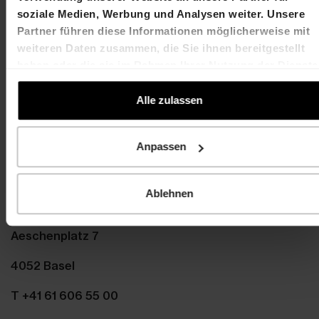
soziale Medien, Werbung und Analysen weiter. Unsere
Partner führen diese Informationen möglicherweise mit
HIAG
weiteren Daten zusammen, die Sie ihnen bereitgestellt
haben oder die sie im Rahmen Ihrer Nutzung der Dienste
gesammelt haben.
Contact
Alle zulassen
Martin Durchschlag
Laurent Spindler
Chief Executive Officer
Chief Financial Officer
Anpassen
T +41 61 606 55 00
T +41 61 606 55 00
martin.durchschlag@hiag.com
laurent.spindler@hiag
Ablehnen
HIAG Immobilien Holding AG
Aeschenplatz 7
4052 Basel
T +41 61 606 55 00