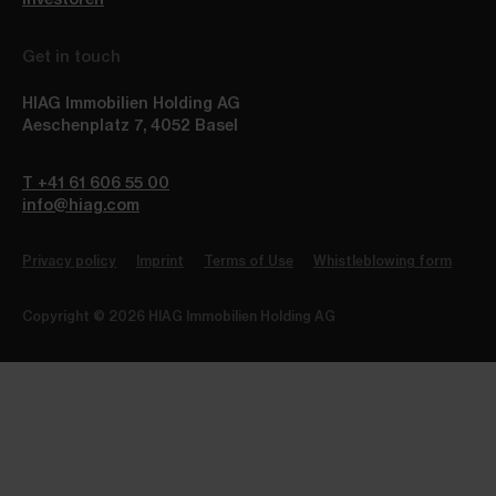
Get in touch
HIAG Immobilien Holding AG
Aeschenplatz 7
,
4052
Basel
T +41 61 606 55 00
info@hiag.com
Privacy policy
Imprint
Terms of Use
Whistleblowing form
Copyright © 2026 HIAG Immobilien Holding AG