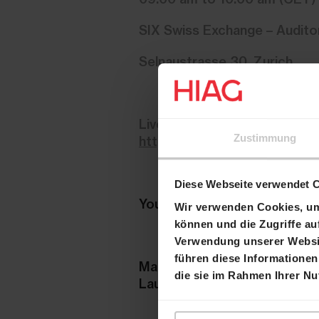
SIX Swiss Exchange – Auditor
Selnaustrasse 30, Zurich
Live webcast:
Zustimmung
http://78449.choruscall.co
Diese Webseite verwendet 
Your interlocutors will be
Wir verwenden Cookies, um 
können und die Zugriffe au
Verwendung unserer Websit
führen diese Informationen
Martin Durchschlag
die sie im Rahmen Ihrer N
Laurent Spindler