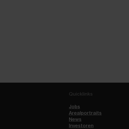
Quicklinks
Jobs
Arealportraits
News
Investoren