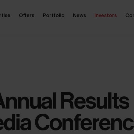
rtise
Offers
Portfolio
News
Investors
Co
Annual Results
dia Conferen