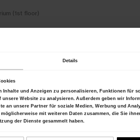
ium (1st floor)
Details
m/dataconf/productusers/hiag/mediaframe/18336/in
Cookies
Inhalte und Anzeigen zu personalisieren, Funktionen für s
f unsere Website zu analysieren. Außerdem geben wir Inform
e an unsere Partner für soziale Medien, Werbung und Analy
 möglicherweise mit weiteren Daten zusammen, die Sie ihnen
Chief Executive Officer
utzung der Dienste gesammelt haben.
Chief Financial Officer