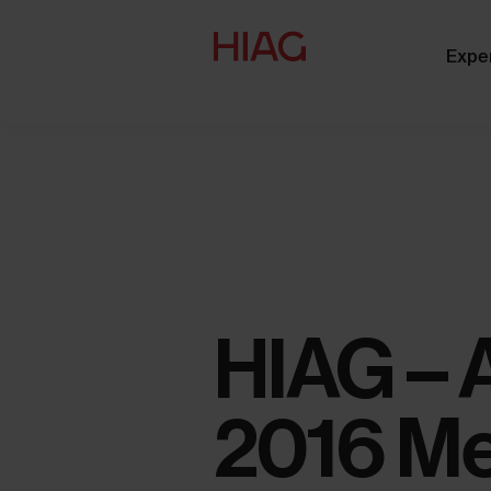
Expe
HIAG – 
2016 Me