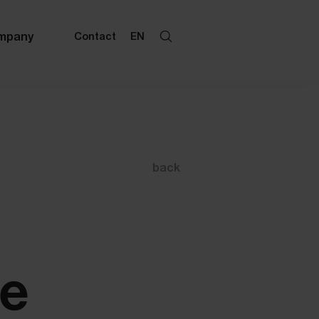
mpany
Contact
EN
back
ce