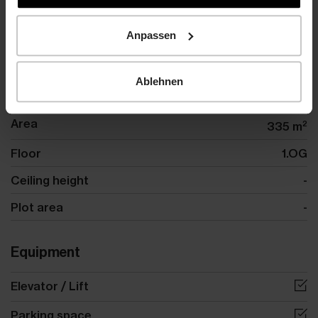
Details
Anpassen
Reference
117f97b0-b23e-41fe-9a97-
number
9e3ae4442d89
Ablehnen
Category
Office
Area
2
335 m
Floor
1.OG
Ceiling height
-
Plot area
-
Equipment
Elevator / Lift
Parking space