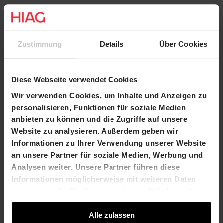
New contact request
To the website
Zustimmung
Details
Über Cookies
Diese Webseite verwendet Cookies
Contact
Wir verwenden Cookies, um Inhalte und Anzeigen zu
personalisieren, Funktionen für soziale Medien
Name
Antonija Soldo
anbieten zu können und die Zugriffe auf unsere
E-Mail
antonija.soldo@hiag.com
Website zu analysieren. Außerdem geben wir
Informationen zu Ihrer Verwendung unserer Website
Phone
+41 61 606 55 33
an unsere Partner für soziale Medien, Werbung und
Analysen weiter. Unsere Partner führen diese
Informationen möglicherweise mit weiteren Daten
Price
zusammen, die Sie ihnen bereitgestellt haben oder
die sie im Rahmen Ihrer Nutzung der Dienste
Pro m2/Jahr
CHF 150.-
gesammelt haben.
Alle zulassen