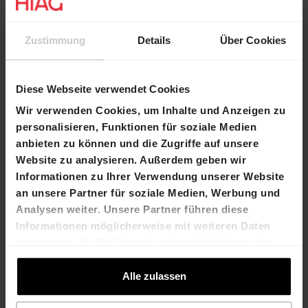
Zustimmung
Details
Über Cookies
Read more
Diese Webseite verwendet Cookies
Wir verwenden Cookies, um Inhalte und Anzeigen zu
personalisieren, Funktionen für soziale Medien
anbieten zu können und die Zugriffe auf unsere
Website zu analysieren. Außerdem geben wir
Informationen zu Ihrer Verwendung unserer Website
an unsere Partner für soziale Medien, Werbung und
Analysen weiter. Unsere Partner führen diese
Informationen möglicherweise mit weiteren Daten
zusammen, die Sie ihnen bereitgestellt haben oder
die sie im Rahmen Ihrer Nutzung der Dienste
gesammelt haben.
Alle zulassen