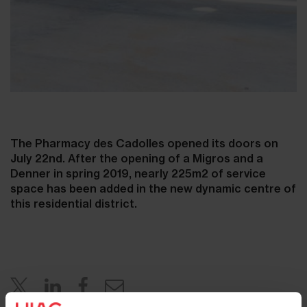
The Pharmacy des Cadolles opened its doors on
July 22nd. After the opening of a Migros and a
Denner in spring 2019, nearly 225m2 of service
space has been added in the new dynamic centre of
this residential district.