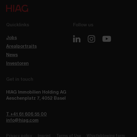
Quicklinks
Follow us
Jobs
Arealportraits
News
Investoren
Get in touch
HIAG Immobilien Holding AG
Aeschenplatz 7
,
4052
Basel
T +41 61 606 55 00
info@hiag.com
Privacy policy
Imprint
Terms of Use
Whistleblowing form