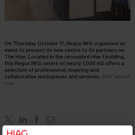
On Thursday October 17, Regus IWG organized an
event to present its new centre to its partners on
The Hive.
Located in the renovated Hive 1 building,
this Regus IWG centre of nearly 1,000 m2 offers a
selection of professional, inspiring and
collaborative workspaces and services.
360° virtual
tour