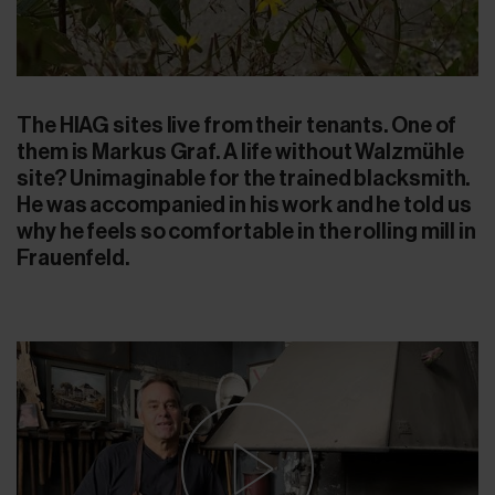
The HIAG sites live from their tenants. One of
them is Markus Graf. A life without Walzmühle
site? Unimaginable for the trained blacksmith.
He was accompanied in his work and he told us
why he feels so comfortable in the rolling mill in
Frauenfeld.