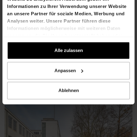
Informationen zu Ihrer Verwendung unserer Website
an unsere Partner für soziale Medien, Werbung und
Analysen weiter. Unsere Partner führen diese
Informationen möglicherweise mit weiteren Daten
zusammen, die Sie ihnen bereitgestellt haben oder
die sie im Rahmen Ihrer Nutzung der Dienste
gesammelt haben.
Alle zulassen
Anpassen
Cham
Start of construction for CHAMA
Ablehnen