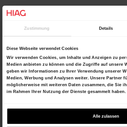
Kontakt
Martin Durchschlag
Laurent Spindler
Zustimmung
Details
Chief Executive Officer
Chief Financial Officer
T +41 61 606 55 28
T +41 61 606 55 23
martin.durchschlag@hiag.com
laurent.spindler@hiag
Diese Webseite verwendet Cookies
Wir verwenden Cookies, um Inhalte und Anzeigen zu pers
HIAG Immobilien Holding AG
Medien anbieten zu können und die Zugriffe auf unsere 
geben wir Informationen zu Ihrer Verwendung unserer We
Aeschenplatz 7
Medien, Werbung und Analysen weiter. Unsere Partner f
4052 Basel
möglicherweise mit weiteren Daten zusammen, die Sie ihn
im Rahmen Ihrer Nutzung der Dienste gesammelt haben.
T +41 61 606 55 00
investor.relations@hiag.com
Alle zulassen
www.hiag.com