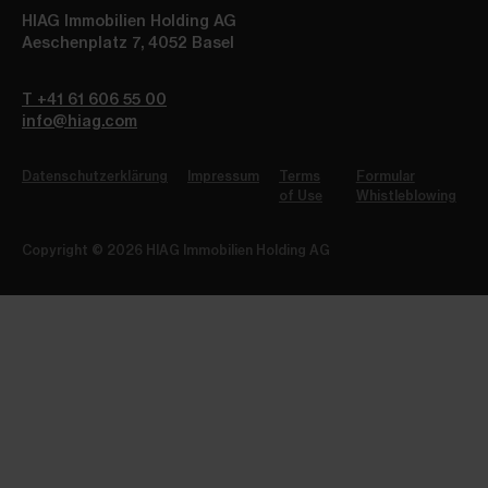
HIAG Immobilien Holding AG
Aeschenplatz 7
,
4052
Basel
T +41 61 606 55 00
info@hiag.com
Datenschutzerklärung
Impressum
Terms
Formular
of Use
Whistleblowing
Copyright © 2026 HIAG Immobilien Holding AG