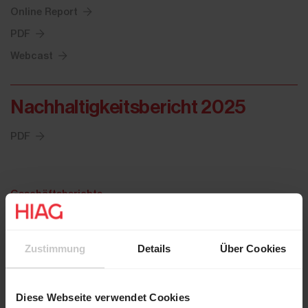
Online Report
PDF
Webcast
Nachhaltigkeitsbericht 2025
PDF
Geschäftsberichte
Präsentationen
Nachhaltigkeit
Zustimmung
Details
Über Cookies
Kapitalerhöhung
Capital Market Day 2024
Diese Webseite verwendet Cookies