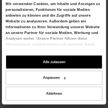
Halbjahresbericht 2025
Wir verwenden Cookies, um Inhalte und Anzeigen zu
personalisieren, Funktionen für soziale Medien
1.94 MB
anbieten zu können und die Zugriffe auf unsere
PDF
Website zu analysieren. Außerdem geben wir
Informationen zu Ihrer Verwendung unserer Website
Geschäftsbericht 2024
an unsere Partner für soziale Medien, Werbung und
9.21 MB
Analysen weiter. Unsere Partner führen diese
Informationen möglicherweise mit weiteren Daten
PDF
zusammen, die Sie ihnen bereitgestellt haben oder
die sie im Rahmen Ihrer Nutzung der Dienste
Halbjahresbericht 2024
gesammelt haben.
Alle zulassen
2.71 MB
PDF
Anpassen
mehr anzeigen
Ablehnen