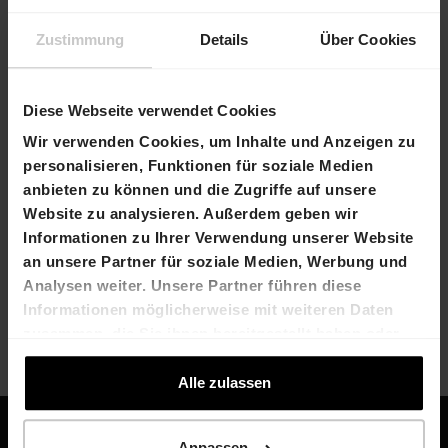
Medienmitteilungen
Zustimmung
Details
Über Cookies
Aboservice
Filter
Diese Webseite verwendet Cookies
Wir verwenden Cookies, um Inhalte und Anzeigen zu
03. März 2026
personalisieren, Funktionen für soziale Medien
HIAG erzielt Rekordergebnis im Geschäftsjahr
anbieten zu können und die Zugriffe auf unsere
2025
Website zu analysieren. Außerdem geben wir
Informationen zu Ihrer Verwendung unserer Website
22. Januar 2026
an unsere Partner für soziale Medien, Werbung und
HIAG erwartet Gewinnsprung im
Analysen weiter. Unsere Partner führen diese
Geschäftsjahr 2025
Informationen möglicherweise mit weiteren Daten
zusammen, die Sie ihnen bereitgestellt haben oder
die sie im Rahmen Ihrer Nutzung der Dienste
gesammelt haben.
Alle zulassen
Anpassen