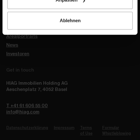
Quicklinks
Follow us
Ablehnen
Jobs
Arealportraits
News
Investoren
Get in touch
HIAG Immobilien Holding AG
Aeschenplatz 7
,
4052
Basel
T +41 61 606 55 00
info@hiag.com
Datenschutzerklärung
Impressum
Terms
Formular
of Use
Whistleblowing