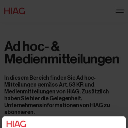
Ad hoc- &
Medienmitteilungen
In diesem Bereich finden Sie Ad hoc-
Mitteilungen gemäss Art. 53 KR und
Medienmitteilungen von HIAG. Zusätzlich
haben Sie hier die Gelegenheit,
Unternehmensinformationen von HIAG zu
abonnieren.
Ad hoc-Mitteilungen