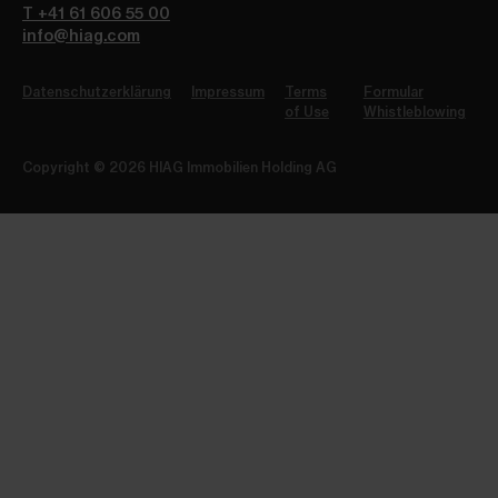
T +41 61 606 55 00
info@hiag.com
Datenschutzerklärung
Impressum
Terms
Formular
of Use
Whistleblowing
Copyright © 2026 HIAG Immobilien Holding AG