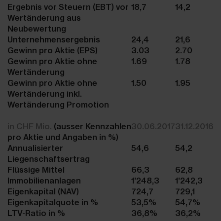
Ergebnis vor Steuern (EBT) vor
18,7
14,2
Wertänderung aus
Neubewertung
Unternehmensergebnis
24,4
21,6
Gewinn pro Aktie (EPS)
3.03
2.70
Gewinn pro Aktie ohne
1.69
1.78
Wertänderung
Gewinn pro Aktie ohne
1.50
1.95
Wertänderung inkl.
Wertänderung Promotion
in CHF Mio.
(ausser Kennzahlen
30.06.2017
31.12.2016
pro Aktie und Angaben in %)
Annualisierter
54,6
54,2
Liegenschaftsertrag
Flüssige Mittel
66,3
62,8
Immobilienanlagen
1'248,3
1'242,3
Eigenkapital (NAV)
724,7
729,1
Eigenkapitalquote in %
53,5%
54,7%
LTV-Ratio in %
36,8%
36,2%