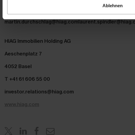
Martin Durchschlag
Laurent Spindler
Ablehnen
Chief Executive Officer
Chief Financial Officer
T +41 61 606 55 00
T +41 61 606 55 00
martin.durchschlag@hiag.com
laurent.spindler@hiag
HIAG Immobilien Holding AG
Aeschenplatz 7
4052 Basel
T +41 61 606 55 00
investor.relations@hiag.com
www.hiag.com