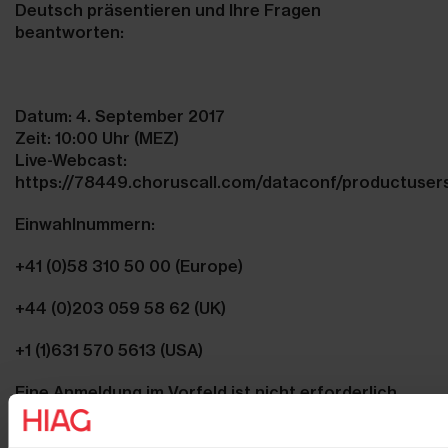
Deutsch präsentieren und Ihre Fragen
beantworten:
Datum: 4. September 2017
Zeit: 10:00 Uhr (MEZ)
Live-Webcast:
https://78449.choruscall.com/dataconf/productuser
Einwahlnummern:
+41 (0)58 310 50 00 (Europe)
+44 (0)203 059 58 62 (UK)
+1 (1)631 570 5613 (USA)
Eine Anmeldung im Vorfeld ist nicht erforderlich.