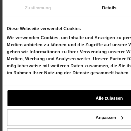
Zustimmung
Details
Replay-Webcast
Unter dem folgenden Link steht nach der
Präsentation das Replay des Webcasts zur
Diese Webseite verwendet Cookies
Verfügung:
Wir verwenden Cookies, um Inhalte und Anzeigen zu pers
Medien anbieten zu können und die Zugriffe auf unsere 
https://78449.choruscall.com/dataconf/productus
ers/hiag/mediaframe/20756/indexl.html
geben wir Informationen zu Ihrer Verwendung unserer We
Medien, Werbung und Analysen weiter. Unsere Partner f
möglicherweise mit weiteren Daten zusammen, die Sie ihn
im Rahmen Ihrer Nutzung der Dienste gesammelt haben.
Agenda
Publikation Jahresbericht 2017
19. März 2018
Ordentliche Generalversammlung
19. April 2018
Alle zulassen
2018
Anpassen
Kontakt