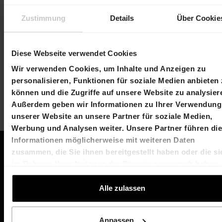
Veröffentlichung Geschäftsbericht 2026 &
Nachhaltigkeitsbericht 2026
Zustimmung
Details
Über Cookie
8.
April 2027
Diese Webseite verwendet Cookies
Generalversammlung zum Geschäftsjahr
Wir verwenden Cookies, um Inhalte und Anzeigen zu
2026
personalisieren, Funktionen für soziale Medien anbieten
können und die Zugriffe auf unsere Website zu analysier
Außerdem geben wir Informationen zu Ihrer Verwendung
unserer Website an unsere Partner für soziale Medien,
Werbung und Analysen weiter. Unsere Partner führen di
Informationen möglicherweise mit weiteren Daten
zusammen, die Sie ihnen bereitgestellt haben oder die si
im Rahmen Ihrer Nutzung der Dienste gesammelt haben.
Quicklinks
Follow us
Alle zulassen
Jobs
Arealportraits
Anpassen