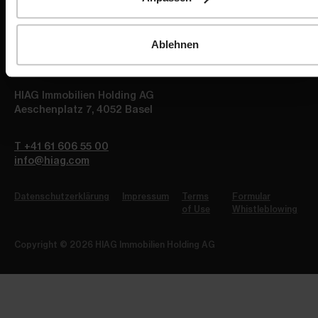
News
Investoren
Ablehnen
Get in touch
HIAG Immobilien Holding AG
Aeschenplatz 7
,
4052
Basel
T +41 61 606 55 00
info@hiag.com
Datenschutzerklärung
Impressum
Terms
Formular
of Use
Whistleblowing
Copyright © 2026 HIAG Immobilien Holding AG