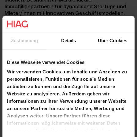
Immobilienpartnerin für dynamische Startups und
Mieter/innen mit innovativen Geschäftsmodellen.
Auch dann, wenn in kurzer Zeit mehrere Standorte
gesucht werden oder spezielle Anforderungen
erfüllt sein müssen.
Zustimmung
Details
Über Cookies
Direktkontakt
Diese Webseite verwendet Cookies
Wir verwenden Cookies, um Inhalte und Anzeigen zu
personalisieren, Funktionen für soziale Medien
anbieten zu können und die Zugriffe auf unsere
Website zu analysieren. Außerdem geben wir
Informationen zu Ihrer Verwendung unserer Website
an unsere Partner für soziale Medien, Werbung und
Analysen weiter. Unsere Partner führen diese
Informationen möglicherweise mit weiteren Daten
Michele Muccioli
zusammen, die Sie ihnen bereitgestellt haben oder
Leiter Entwicklung/Realisation