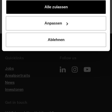
die sie im Rahmen Ihrer Nutzung der Dienste
gesammelt haben.
Alle zulassen
T +41 44 404 10 30
michele.muccioli@hiag.com
Anpassen
Ablehnen
Quicklinks
Follow us
Jobs
Arealportraits
News
Investoren
Get in touch