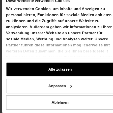
Diese Webseite verwendet Cookies
Chief Executive Officer
Chief Financial Officer
Wir verwenden Cookies, um Inhalte und Anzeigen zu
T +41 61 606 55 00
T +41 61 606 55 00
personalisieren, Funktionen für soziale Medien anbieten
martin.durchschlag@hiag.com
laurent.spindler@hiag
zu können und die Zugriffe auf unsere Website zu
analysieren. Außerdem geben wir Informationen zu Ihrer
HIAG Immobilien Holding AG
Verwendung unserer Website an unsere Partner für
soziale Medien, Werbung und Analysen weiter. Unsere
Aeschenplatz 7
Partner führen diese Informationen möglicherweise mit
weiteren Daten zusammen, die Sie ihnen bereitgestellt
4052 Basel
haben oder die sie im Rahmen Ihrer Nutzung der Dienste
gesammelt haben.
T +41 61 606 55 00
Alle zulassen
investor.relations@hiag.com
www.hiag.com
Anpassen
Ablehnen