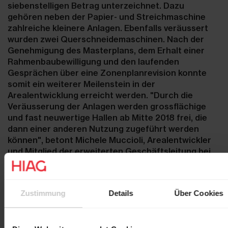
siebenstelligen Betrag unterzeichnet. Dazu
gehören neben der Papier- und Streichmaschine
zahlreiche kleinere Anlagen. Ebenfalls veräussert
wurden zwei Querschneidemaschinen. Nach der
Genehmigung des Masterplans, dem Erhalt einer
Rahmenbaubewilligung und den laufenden
Gesprächen über eine Zonenplanrevision konnte
somit ein weiterer Meilenstein in der
Arealentwicklung erreicht werden. "Durch die
Veräusserung der Anlagen werden grossflächige
und fast neuwertige Hallen ab Mitte 2018 frei, die
dann einer anderen Nutzung zugeführt werden
können", betont Michele Muccioli, Arealentwickler
und Mitglied der erweiterten Geschäftsleitung bei
HIAG.
Zustimmung
Details
Über Cookies
Kontakt
Martin Durchschlag
Laurent Spindler