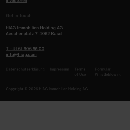
Investoren
Get in touch
HIAG Immobilien Holding AG
Aeschenplatz 7
,
4052
Basel
T +41 61 606 55 00
info@hiag.com
Datenschutzerklärung
Impressum
Terms
Formular
of Use
Whistleblowing
Copyright © 2026 HIAG Immobilien Holding AG