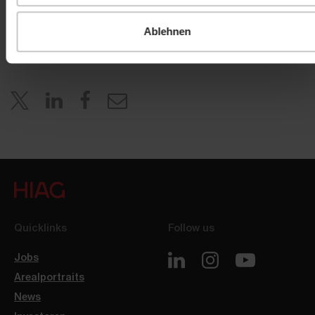
investor.relations@hiag.com
Ablehnen
www.hiag.com
Quicklinks
Follow us
Jobs
Arealportraits
News