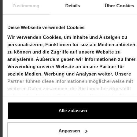
Portfoliomanagement bei HIAG. Der neue Mieter
Zustimmung
Details
Über Cookies
wird bezüglich Mietertrag und Mietfläche der
grösste Einzelmieter im Portfolio der HIAG.
Diese Webseite verwendet Cookies
Wir verwenden Cookies, um Inhalte und Anzeigen zu
Kontakt
personalisieren, Funktionen für soziale Medien anbieten
zu können und die Zugriffe auf unsere Website zu
Martin Durchschlag
Laurent Spindler
analysieren. Außerdem geben wir Informationen zu Ihrer
Chief Executive Officer
Chief Financial Officer
Verwendung unserer Website an unsere Partner für
T +41 61 606 55 00
T +41 61 606 55 00
soziale Medien, Werbung und Analysen weiter. Unsere
martin.durchschlag@hiag.com
laurent.spindler@hiag
Partner führen diese Informationen möglicherweise mit
weiteren Daten zusammen, die Sie ihnen bereitgestellt
HIAG Immobilien Holding AG
haben oder die sie im Rahmen Ihrer Nutzung der Dienste
Aeschenplatz 7
gesammelt haben.
Alle zulassen
4052 Basel
T +41 61 606 55 00
Anpassen