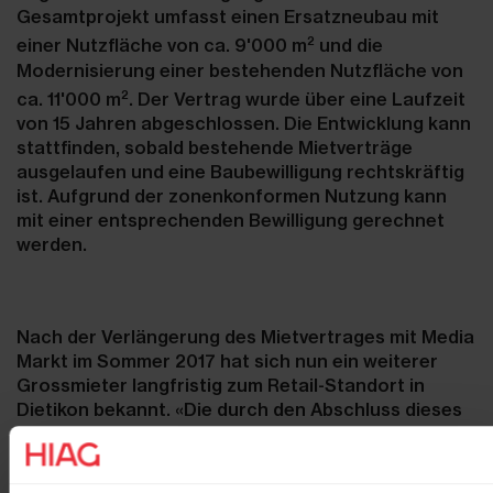
Gesamtprojekt umfasst einen Ersatzneubau mit
2
einer Nutzfläche von ca. 9'000 m
und die
Modernisierung einer bestehenden Nutzfläche von
2
ca. 11'000 m
. Der Vertrag wurde über eine Laufzeit
von 15 Jahren abgeschlossen. Die Entwicklung kann
stattfinden, sobald bestehende Mietverträge
ausgelaufen und eine Baubewilligung rechtskräftig
ist. Aufgrund der zonenkonformen Nutzung kann
mit einer entsprechenden Bewilligung gerechnet
werden.
Nach der Verlängerung des Mietvertrages mit Media
Markt im Sommer 2017 hat sich nun ein weiterer
Grossmieter langfristig zum Retail-Standort in
Dietikon bekannt. «Die durch den Abschluss dieses
Mietvertrages auszulösenden Umbauinvestitionen
werden dem Areal ein neues, modernes Gesicht
geben», betont Ralf Küng, Leiter