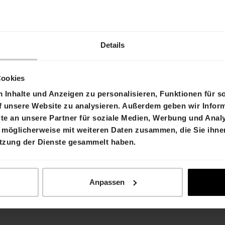
Bruttomie
Details
Details
Referenz
Cookies
Kategorie
Inhalte und Anzeigen zu personalisieren, Funktionen für s
f unsere Website zu analysieren. Außerdem geben wir Inform
Verfügbar 
e an unsere Partner für soziale Medien, Werbung und Analy
Areal
 möglicherweise mit weiteren Daten zusammen, die Sie ihnen
utzung der Dienste gesammelt haben.
Stockwer
Raumhöhe
Anpassen
Grundstüc