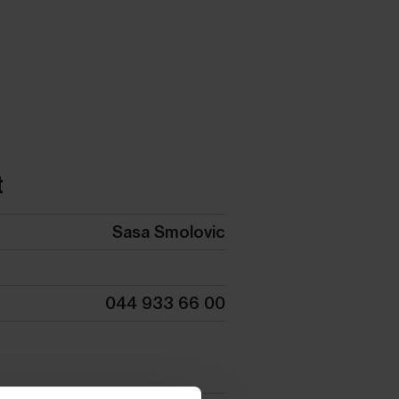
t
Sasa Smolovic
044 933 66 00