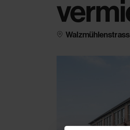
vermi
Walzmühlenstrass