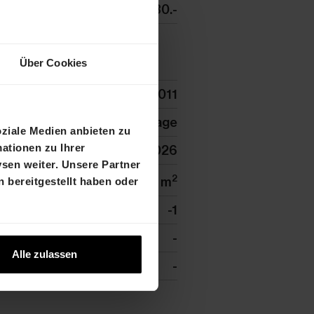
te pro Monat
CHF 130.-
Über Cookies
nummer
31502.315027011
Tiefgarage
oziale Medien anbieten zu
ationen zu Ihrer
ab
01.08.2026
sen weiter. Unsere Partner
2
0 m
 bereitgestellt haben oder
k
-1
-
Alle zulassen
kfläche
-