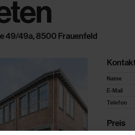
eten
e 49/49a, 8500 Frauenfeld
Kontak
Name
E-Mail
Telefon
Preis