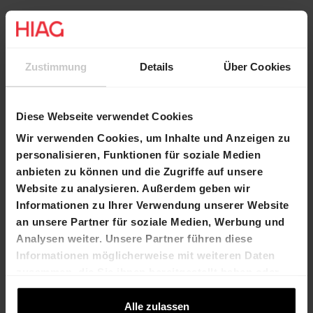
Neue Kontaktanfrage
Zur Website
Zustimmung
Details
Über Cookies
Kontakt
Diese Webseite verwendet Cookies
Wir verwenden Cookies, um Inhalte und Anzeigen zu
Name
Fabienne Kanz
personalisieren, Funktionen für soziale Medien
E-Mail
fabienne.kanz@hiag.com
anbieten zu können und die Zugriffe auf unsere
Website zu analysieren. Außerdem geben wir
Telefon
+41 79 377 53 51
Informationen zu Ihrer Verwendung unserer Website
an unsere Partner für soziale Medien, Werbung und
Preis
Analysen weiter. Unsere Partner führen diese
Informationen möglicherweise mit weiteren Daten
Pro m2/Jahr
CHF 190.-
zusammen, die Sie ihnen bereitgestellt haben oder
die sie im Rahmen Ihrer Nutzung der Dienste
gesammelt haben.
Alle zulassen