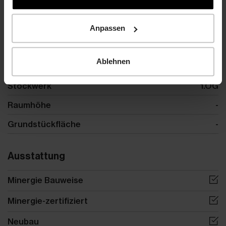
Details
Referenznummer
Gewerbefläche 1.OG Gross
Anpassen
Kategorie
Gewerbe
Ablehnen
Areal
2
3300 m
Stockwerk
1.OG
Raumhöhe
-
Grundstückfläche
-
Ausstattung
Minergie Bauweise
Minergie-zertifiziert
Neubau