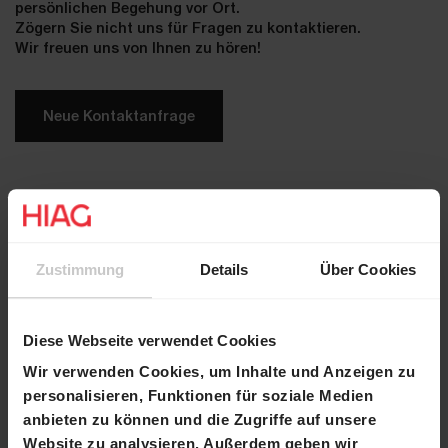
persönlichen Begehung vor Ort.
Zögern Sie nicht uns für Fragen zu kontaktieren.
Wir freuen uns von Ihnen zu hören!
Neue Kontaktanfrage
Kontakt
Name
Niels Lundvik
Zustimmung
Details
Über Cookies
E-Mail
niels.lundvik@hiag.com
Telefon
+41 79 716 64 66
Diese Webseite verwendet Cookies
Wir verwenden Cookies, um Inhalte und Anzeigen zu
personalisieren, Funktionen für soziale Medien
Preis
anbieten zu können und die Zugriffe auf unsere
Website zu analysieren. Außerdem geben wir