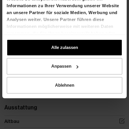
Pro m2/Jahr
CHF 100.-
Informationen zu Ihrer Verwendung unserer Website
an unsere Partner für soziale Medien, Werbung und
Details
Analysen weiter. Unsere Partner führen diese
Informationen möglicherweise mit weiteren Daten
Referenznummer
6
zusammen, die Sie ihnen bereitgestellt haben oder
die sie im Rahmen Ihrer Nutzung der Dienste
Kategorie
Lager
gesammelt haben.
Alle zulassen
Areal
2
603 m
Anpassen
Stockwerk
EG
Raumhöhe
-
Ablehnen
Grundstückfläche
-
Ausstattung
Altbau