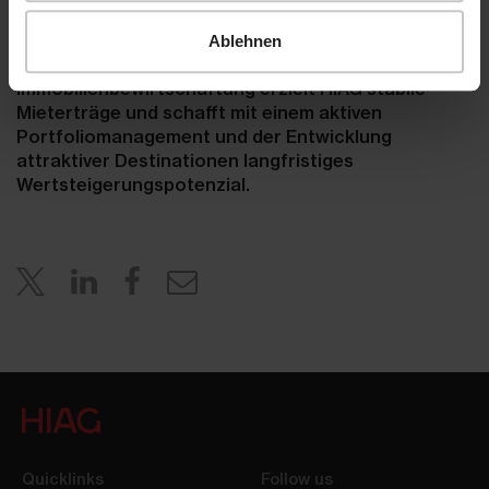
ausgewählten Wohnobjekten in
zukunftsorientierten Wachstumsregionen der
Ablehnen
Deutsch- und Westschweiz. Mit der
Immobilienbewirtschaftung erzielt HIAG stabile
Mieterträge und schafft mit einem aktiven
Portfoliomanagement und der Entwicklung
attraktiver Destinationen langfristiges
Wertsteigerungspotenzial.
Quicklinks
Follow us