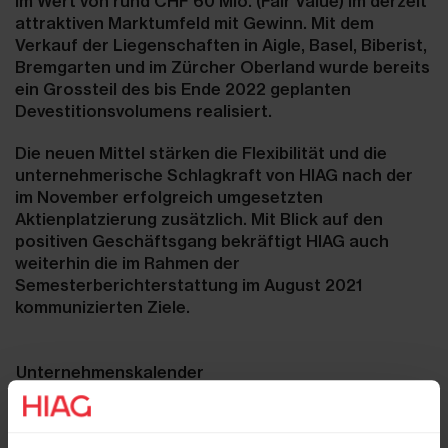
im Wert von rund CHF 60 Mio. (Fair Value) im derzeit
attraktiven Marktumfeld mit Gewinn. Mit dem
Verkauf der Liegenschaften in Aigle, Basel, Biberist,
Bremgarten und im Zürcher Oberland wurde bereits
ein Grossteil des bis Ende 2022 geplanten
Devestitionsvolumens realisiert.
Die neuen Mittel stärken die Flexibilität und die
unternehmerische Schlagkraft von HIAG nach der
im November erfolgreich umgesetzten
Aktienplatzierung zusätzlich. Mit Blick auf den
positiven Geschäftsgang bekräftigt HIAG auch
weiterhin die im Rahmen der
Semesterberichterstattung im August 2021
kommunizierten Ziele.
Unternehmenskalender
Baader Helvea Swiss
13. Januar 2022
Equities Conference
19./20. Januar 2022
IMMO22