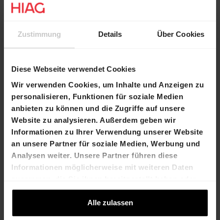
Zustimmung
Details
Über Cookies
Kontakt
Marco Feusi
Béatrice Gollong
Chief Executive
Leiterin Transaktionen und
Diese Webseite verwendet Cookies
Officer
Geschäftsflächenvermarktung
Wir verwenden Cookies, um Inhalte und Anzeigen zu
T +41 61 606 55
T +41 61 606 55 00
personalisieren, Funktionen für soziale Medien
00
beatrice.gollong@hiag.com
anbieten zu können und die Zugriffe auf unsere
marco.feusi@hi
Website zu analysieren. Außerdem geben wir
ag.com
Informationen zu Ihrer Verwendung unserer Website
an unsere Partner für soziale Medien, Werbung und
HIAG Immobilien Holding AG
Analysen weiter. Unsere Partner führen diese
Informationen möglicherweise mit weiteren Daten
Aeschenplatz 7
zusammen, die Sie ihnen bereitgestellt haben oder
die sie im Rahmen Ihrer Nutzung der Dienste
4052 Basel
gesammelt haben.
Alle zulassen
T +41 61 606 55 00