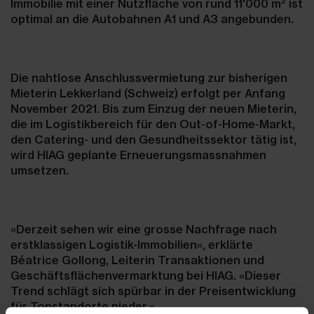
2
Immobilie mit einer Nutzfläche von rund 11'000 m
ist
optimal an die Autobahnen A1 und A3 angebunden.
Die nahtlose Anschlussvermietung zur bisherigen
Mieterin Lekkerland (Schweiz) erfolgt per Anfang
November 2021. Bis zum Einzug der neuen Mieterin,
die im Logistikbereich für den Out-of-Home-Markt,
den Catering- und den Gesundheitssektor tätig ist,
wird HIAG geplante Erneuerungsmass­nahmen
umsetzen.
«Derzeit sehen wir eine grosse Nachfrage nach
erstklassigen Logistik-Immobilien», erklärte
Béatrice Gollong, Leiterin Transaktionen und
Geschäftsflächenvermarktung bei HIAG. «Dieser
Trend schlägt sich spürbar in der Preisentwicklung
für Topstandorte nieder.»