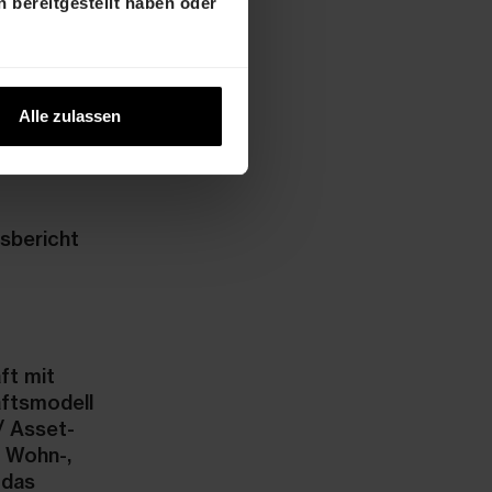
 bereitgestellt haben oder
Alle zulassen
sbericht
ft mit
äftsmodell
/ Asset-
n Wohn-,
 das