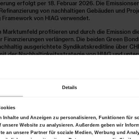
erung erfolgt per 18. Februar 2026. Die Emissionse
 Refinanzierung von nachhaltigen Gebäuden und Proj
 Framework von HIAG verwendet.
 Marktumfeld profitieren und durch die Emission di
er Finanzierungen verlängern. Die beiden Green Bond
chhaltig ausgerichtete Syndikatskreditline über C
 mit der Nachhaltigkeitsstrategie von HIAG und unte
antwortung gegenüber Gesellschaft und Umwelt.
erten Raiffeisen Schweiz und die Basler Kantonalba
er SIX Swiss Exchange ist beantragt.
Details
Stefan Hilber
Cookies
Chief Financial Officer
Inhalte und Anzeigen zu personalisieren, Funktionen für s
T +41 61 606 55 00
f unsere Website zu analysieren. Außerdem geben wir Inform
E-Mail
e an unsere Partner für soziale Medien, Werbung und Analy