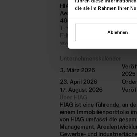
führen diese Informationen
HIAG Immobilien Holding AG
die sie im Rahmen Ihrer N
Aeschenplatz 7
4052 Basel
T +41 61 606 55 00
Ablehnen
E-Mail
www.hiag.com
Unternehmenskalender
Veröf
3. März 2026
2025
23. April 2026
Orden
17. August 2026
Veröf
Über HIAG
HIAG ist eine führende, an d
einem Immobilienportfolio i
von HIAG umfasst die gesamt
Management, Arealentwicklun
Gewerbe- und Industriefläch