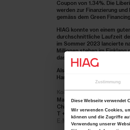
Coupon von 1.34%. Die Liberi
werden zur Finanzierung und
gemäss dem Green Financing
HIAG konnte von einem guten
durchschnittliche Laufzeit d
im Sommer 2023 lancierte na
Millionen stehen im Einklang
das Bewusstsein für die Ver
Als Joint Lead Manager fungi
Handel des Green Bonds an d
Zustimmung
Kontakt
Marco Feusi
Diese Webseite verwendet 
Chief Executive Officer
Wir verwenden Cookies, um 
T +41 61 606 55 00
können und die Zugriffe au
E-Mail
Verwendung unserer Websit