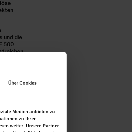
rlöse
ekten
e
s und die
HF 500
rstreichen
nk. Der
Über Cookies
oziale Medien anbieten zu
ationen zu Ihrer
sen weiter. Unsere Partner