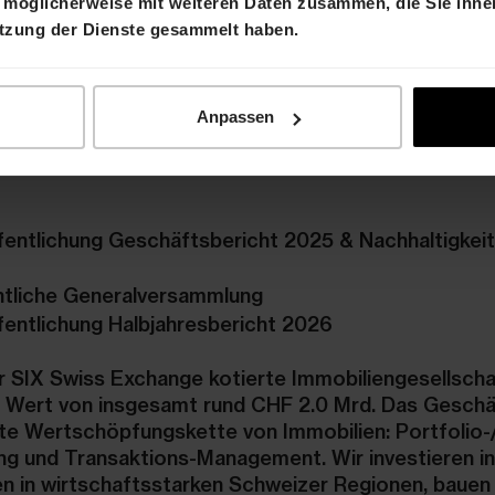
 möglicherweise mit weiteren Daten zusammen, die Sie ihnen
utzung der Dienste gesammelt haben.
Anpassen
fentlichung Geschäftsbericht 2025 & Nachhaltigkeit
tliche Generalversammlung
fentlichung Halbjahresbericht 2026
er SIX Swiss Exchange kotierte Immobiliengesellscha
m Wert von insgesamt rund CHF 2.0 Mrd. Das Gesch
e Wertschöpfungskette von Immobilien: Portfolio-
g und Transaktions-Management. Wir investieren i
en in wirtschaftsstarken Schweizer Regionen, bauen