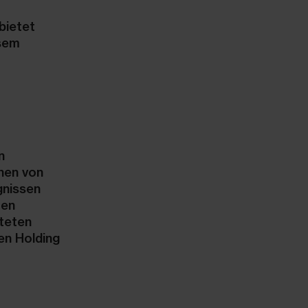
bietet
esem
n
chen von
gnissen
ten
hteten
en Holding