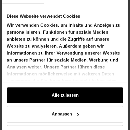
Freundliche Grüsse
Stefan Hilber
Diese Webseite verwendet Cookies
Marco Feusi
Chief Financial Officer
Chief Executive Officer
Wir verwenden Cookies, um Inhalte und Anzeigen zu
stefan.hilber@hiag.co
marco.feusi@hiag.com
personalisieren, Funktionen für soziale Medien
m
anbieten zu können und die Zugriffe auf unsere
Website zu analysieren. Außerdem geben wir
HIAG Immobilien Holding
AG
Informationen zu Ihrer Verwendung unserer Website
Aeschenplatz 7
an unsere Partner für soziale Medien, Werbung und
4052 Basel
Analysen weiter. Unsere Partner führen diese
T +41 61 606 55 00
Informationen möglicherweise mit weiteren Daten
E-Mail
zusammen, die Sie ihnen bereitgestellt haben oder
www.hiag.com
die sie im Rahmen Ihrer Nutzung der Dienste
gesammelt haben.
Alle zulassen
Unternehmenskalender
Veröffentlichung
26. August 2024
Halbjahresbericht
Anpassen
2024
HIAG Capital Market
24. September 2024