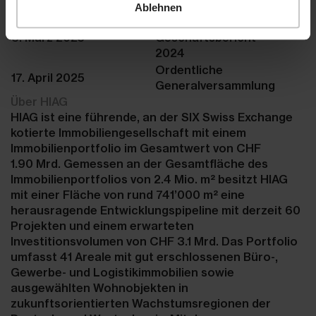
Day
Ablehnen
Veröffentlichung
3. März 2025
Geschäftsbericht
2024
Ordentliche
17. April 2025
Generalversammlung
Über HIAG
HIAG ist eine führende, an der SIX Swiss Exchange
kotierte Immobiliengesellschaft mit einem
Immobilienportfolio im Gesamtwert von CHF
1.90 Mrd. Gemessen an der Gesamtfläche des
Immobilienportfolios von 2.4 Mio. m² besitzt HIAG
mit einer Fläche von rund 741’000 m² eine
herausragende Entwicklungspipeline mit derzeit 60
Projekten und einem erwarteten
Investitionsvolumen von CHF 3.1 Mrd. Das Portfolio
umfasst 41 Areale mit gut erschlossenen Büro-,
Gewerbe- und Logistikimmobilien sowie
ausgewählten Wohnobjekten in
zukunftsorientierten Wachstumsregionen der