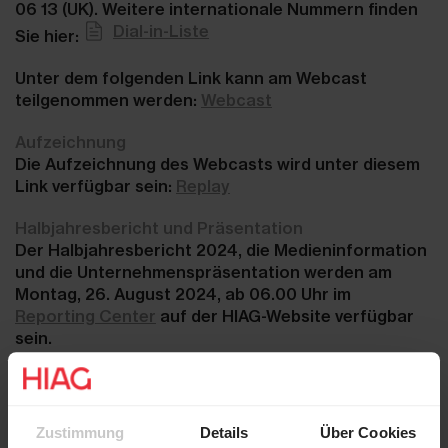
06 13 (UK). Weitere internationale Nummern finden
Dial-in-Liste
Sie hier:
Unter dem folgenden Link kann am Webcast
teilgenommen werden:
Webcast
Aufzeichnung
Die Aufzeichnung des Webcasts wird unter diesem
Link verfügbar sein:
Replay
Halbjahresbericht und Präsentation
Der Halbjahresbericht 2024, die Medieninformation
und die Unternehmenspräsentation werden am
Montag, 26. August 2024, ab 06.00 Uhr im
Reporting Center
auf der HIAG-Website verfügbar
sein.
Anmeldung
Bitte registrieren Sie sich bis am Freitag, 23
. August
2024 hier:
Teilnahme
Zustimmung
Details
Über Cookies