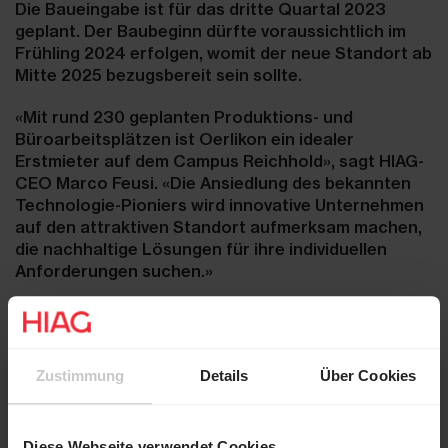
Die Baueingabe ist für das dritte Quartal 2023
geplant. Der Baubeginn dürfte voraussichtlich im
Frühling 2024 erfolgen, womit der neue Standort ab
Mitte 2025 bezugsbereit sein sollte.
«Mit rund 230 geplanten Produktions- und
Büroarbeitsplätzen ist Oerlikon ein idealer
Erstmieter auf dem Campus Reichhold», sagt HIAG-
CEO Marco Feusi. «Die Ansiedlung des bekannten
Technologie-Pioniers wird innovative Unternehmen
auf den attraktiven Standort aufmerksam machen,
die nachhaltige Lösungen für ihre individuellen
Anforderungen suchen.»
Oerlikon beabsichtigt, auf dem Campus Reichhold
am Autobahndreieck Birrfeld die bestehenden
Standorte Wohlen, Dottikon und Winterthur
Zustimmung
Details
Über Cookies
zusammenzuführen und stärkt mit dieser Investition
den Montage- und Produktionsstandort Schweiz
ihres Beschichtungs- und Anlagengeschäfts
.
Diese Webseite verwendet Cookies