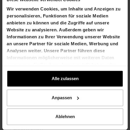
Kontakt
Wir verwenden Cookies, um Inhalte und Anzeigen zu
Marco Feusi
Alex Römer
personalisieren, Funktionen für soziale Medien
Chief Executive Officer
Arealentwickler
anbieten zu können und die Zugriffe auf unsere
T +41 61 606 55 00
T +41 44 404 10 30
Website zu analysieren. Außerdem geben wir
E-Mail Marco Feusi
E-Mail Alex Römer
Informationen zu Ihrer Verwendung unserer Website
an unsere Partner für soziale Medien, Werbung und
HIAG Immobilien Holding AG
Analysen weiter. Unsere Partner führen diese
Aeschenplatz 7
Informationen möglicherweise mit weiteren Daten
4052 Basel
zusammen, die Sie ihnen bereitgestellt haben oder
T +41 61 606 55 00
die sie im Rahmen Ihrer Nutzung der Dienste
E-Mail
www.hiag.com
gesammelt haben.
Alle zulassen
Unternehmenskalender
Anpassen
Veröffentlichung
13. März 2023
Geschäftsbericht 2022
Ordentliche
27. April 2023
Ablehnen
Generalversammlung
Veröffentlichung
28. August 2023