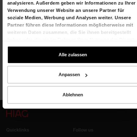
analysieren. Außerdem geben wir Informationen zu Ihrer
4052 Basel
Verwendung unserer Website an unsere Partner für
soziale Medien, Werbung und Analysen weiter. Unsere
T +41 61 606 55 00
Partner führen diese Informationen möglicherweise mit
weiteren Daten zusammen, die Sie ihnen bereitgestellt
investor.relations@hiag.com
haben oder die sie im Rahmen Ihrer Nutzung der Dienste
gesammelt haben.
www.hiag.com
Alle zulassen
Anpassen
Ablehnen
Quicklinks
Follow us