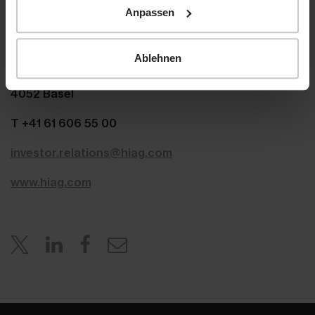
com
m
Anpassen
HIAG Immobilien Holding AG
Ablehnen
Aeschenplatz 7
4052 Basel
T +41 61 606 55 00
investor.relations@hiag.com
www.hiag.com