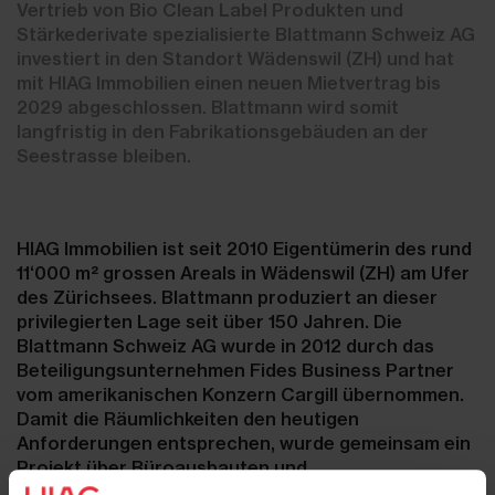
Vertrieb von Bio Clean Label Produkten und
Stärkederivate spezialisierte Blattmann Schweiz AG
investiert in den Standort Wädenswil (ZH) und hat
mit HIAG Immobilien einen neuen Mietvertrag bis
2029 abgeschlossen. Blattmann wird somit
langfristig in den Fabrikationsgebäuden an der
Seestrasse bleiben.
HIAG Immobilien ist seit 2010 Eigentümerin des rund
11‘000 m² grossen Areals in Wädenswil (ZH) am Ufer
des Zürichsees. Blattmann produziert an dieser
privilegierten Lage seit über 150 Jahren. Die
Blattmann Schweiz AG wurde in 2012 durch das
Beteiligungsunternehmen Fides Business Partner
vom amerikanischen Konzern Cargill übernommen.
Damit die Räumlichkeiten den heutigen
Anforderungen entsprechen, wurde gemeinsam ein
Projekt über Büroausbauten und
Gebäudeanpassungen ausgearbeitet. Bereits zum