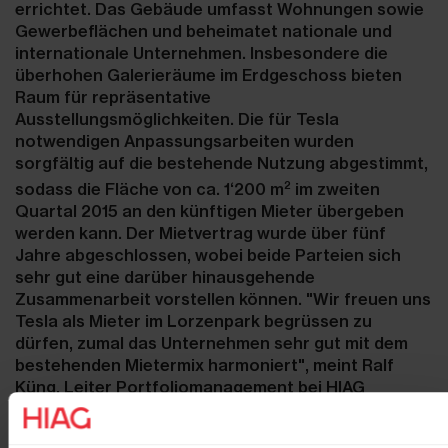
errichtet. Das Gebäude umfasst Wohnungen sowie
Gewerbeflächen und beheimatet nationale und
internationale Unternehmen. Insbesondere die
überhohen Galerieräume im Erdgeschoss bieten
Raum für repräsentative
Ausstellungsmöglichkeiten. Die für Tesla
notwendigen Anpassungsarbeiten wurden
sorgfältig auf die bestehende Nutzung abgestimmt,
2
sodass die Fläche von ca. 1‘200 m
im zweiten
Quartal 2015 an den künftigen Mieter übergeben
werden kann. Der Mietvertrag wurde über fünf
Jahre abgeschlossen, wobei beide Parteien sich
sehr gut eine darüber hinausgehende
Zusammenarbeit vorstellen können. "Wir freuen uns
Tesla als Mieter im Lorzenpark begrüssen zu
dürfen, zumal das Unternehmen sehr gut mit dem
bestehenden Mietermix harmoniert", meint Ralf
Küng, Leiter Portfoliomanagement bei HIAG
Immobilien.