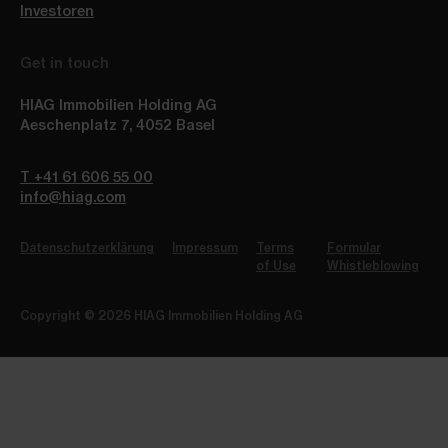
Investoren
Get in touch
HIAG Immobilien Holding AG
Aeschenplatz 7
,
4052
Basel
T +41 61 606 55 00
info@hiag.com
Datenschutzerklärung
Impressum
Terms
Formular
of Use
Whistleblowing
Copyright © 2026 HIAG Immobilien Holding AG