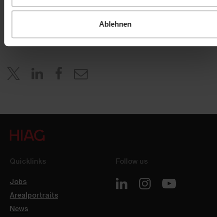
investor.relations@hiag.com
Ablehnen
www.hiag.com
Quicklinks
Follow us
Jobs
Arealportraits
News