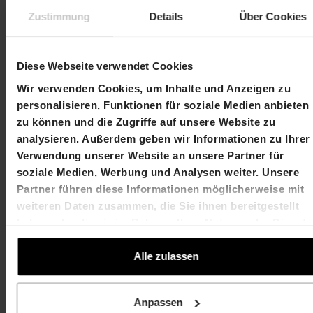
Zustimmung
Details
Über Cookies
Kontakt
Diese Webseite verwendet Cookies
Wir verwenden Cookies, um Inhalte und Anzeigen zu
personalisieren, Funktionen für soziale Medien anbieten
Martin Durchschlag
Laurent Spindler
zu können und die Zugriffe auf unsere Website zu
Chief Executive Officer
Chief Financial Officer
analysieren. Außerdem geben wir Informationen zu Ihrer
T +41 61 606 55 00
T +41 61 606 55 00
Verwendung unserer Website an unsere Partner für
martin.durchschlag@hiag.com
laurent.spindler@hiag
soziale Medien, Werbung und Analysen weiter. Unsere
Partner führen diese Informationen möglicherweise mit
weiteren Daten zusammen, die Sie ihnen bereitgestellt
HIAG Immobilien Holding AG
haben oder die sie im Rahmen Ihrer Nutzung der Dienste
Aeschenplatz 7
gesammelt haben.
Alle zulassen
4052 Basel
T +41 61 606 55 00
Anpassen