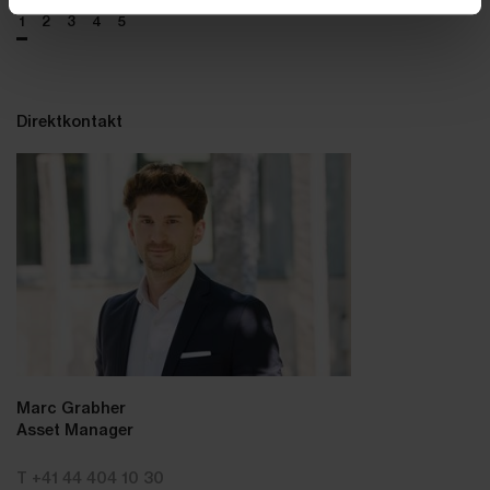
1
2
3
4
5
Direktkontakt
Marc Grabher
Asset Manager
T +41 44 404 10 30