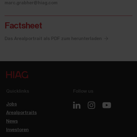
marc.grabher@hiag.com
Factsheet
Das Arealportrait als PDF zum herunterladen
Quicklinks
Follow us
Jobs
Arealportraits
News
Investoren