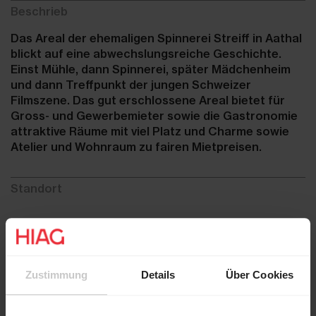
Beschrieb
Das Areal der ehemaligen Spinnerei Streiff in Aathal
blickt auf eine abwechslungsreiche Geschichte.
Einst Mühle, dann Spinnerei, später Mädchenheim
und dann Treffpunkt der jungen Schweizer
Filmszene. Das gut erschlossene Areal bietet für
Gross- und Gewerbemieter sowie die Gastronomie
attraktive Räume mit viel Platz und Charme sowie
Atelier und Wohnraum zu fairen Mietpreisen.
Standort
Zustimmung
Details
Über Cookies