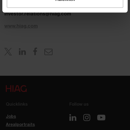
T +41 61 606 55 00
investor.relations@hiag.com
www.hiag.com
Quicklinks
Follow us
Jobs
Arealportraits