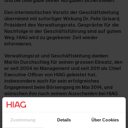
und die Übergabe seiner Aufgaben sicherstellen.
Den interimistischen Vorsitz der Geschäftsleitung
übernimmt mit sofortiger Wirkung Dr. Felix Grisard,
Präsident des Verwaltungsrats. Gespräche für die
Nachfolge in der Geschäftsführung sind auf gutem
Weg. HIAG wird zu gegebener Zeit wieder
informieren.
Verwaltungsrat und Geschäftsleitung danken
Martin Durchschlag für seinen grossen Einsatz, den
er seit 2004 im Management und seit 2011 als Chief
Executive Officer von HIAG geleistet hat,
insbesondere auch für sein erfolgreiches
Engagement beim Börsengang im Mai 2014, und
wünschen ihm nach seinem Ausscheiden bei HIAG
alles Gute.
Zustimmung
Details
Über Cookies
Agenda