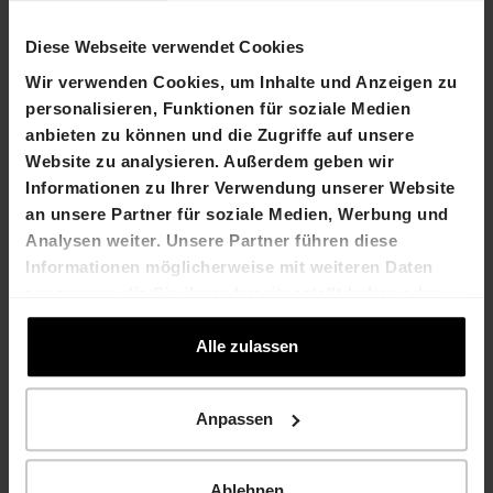
Publikation Halbjahresbericht 2019 2.
Diese Webseite verwendet Cookies
September 2019
Wir verwenden Cookies, um Inhalte und Anzeigen zu
personalisieren, Funktionen für soziale Medien
anbieten zu können und die Zugriffe auf unsere
Kontakt
Website zu analysieren. Außerdem geben wir
Informationen zu Ihrer Verwendung unserer Website
Dr. Felix Grisard
an unsere Partner für soziale Medien, Werbung und
Präsident des
Verwaltungsrats
Analysen weiter. Unsere Partner führen diese
T +41 61 606 55 00
Informationen möglicherweise mit weiteren Daten
felix.grisard@hiag.com
zusammen, die Sie ihnen bereitgestellt haben oder
die sie im Rahmen Ihrer Nutzung der Dienste
gesammelt haben.
Alle zulassen
HIAG Immobilien Holding AG
Aeschenplatz 7
Anpassen
4052 Basel
Ablehnen