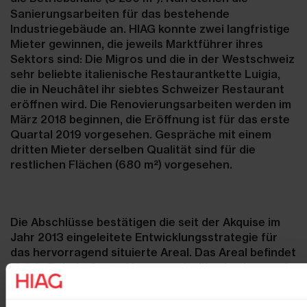
Sanierungsarbeiten für das bestehende
Industriegebäude an. HIAG konnte zwei langfristige
Mieter gewinnen, die jeweils Marktführer ihres
Sektors sind: Die Migros und die in der Westschweiz
sehr beliebte italienische Restaurantkette Luigia,
die in Neuchâtel ihr siebtes Schweizer Restaurant
eröffnen wird. Die Renovierungsarbeiten werden im
März 2018 beginnen, die Eröffnung ist für das erste
Quartal 2019 vorgesehen. Gespräche mit einem
dritten Mieter derselben Qualität sind für die
restlichen Flächen (680 m²) vorgesehen.
Die Abschlüsse bestätigen die seit der Akquise im
Jahr 2013 eingeleitete Entwicklungsstrategie für
das hervorragend situierte Areal. Das Areal befindet
sich in Bahnhofs- und Innenstadtnähe, in einem sehr
gut an das öffentliche Verkehrsnetz angebundenen
Wohngebiet. Die Arealentwicklung wird mit der