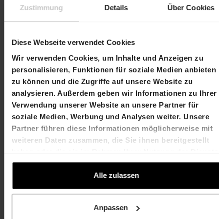
Erarbeitung eines Quartierplans für ein
Zustimmung
Details
Über Cookies
Wohnbauprojekt fortgesetzt.
Diese Webseite verwendet Cookies
Kontakt
Wir verwenden Cookies, um Inhalte und Anzeigen zu
personalisieren, Funktionen für soziale Medien anbieten
Martin Durchschlag
Laurent Spindler
zu können und die Zugriffe auf unsere Website zu
Chief Executive Officer
Chief Financial Officer
analysieren. Außerdem geben wir Informationen zu Ihrer
T +41 61 606 55 00
T +41 61 606 55 00
Verwendung unserer Website an unsere Partner für
martin.durchschlag@hiag.com
laurent.spindler@hiag
soziale Medien, Werbung und Analysen weiter. Unsere
Partner führen diese Informationen möglicherweise mit
HIAG Immobilien Holding AG
weiteren Daten zusammen, die Sie ihnen bereitgestellt
haben oder die sie im Rahmen Ihrer Nutzung der Dienste
Aeschenplatz 7
gesammelt haben.
Alle zulassen
4052 Basel
T +41 61 606 55 00
Anpassen