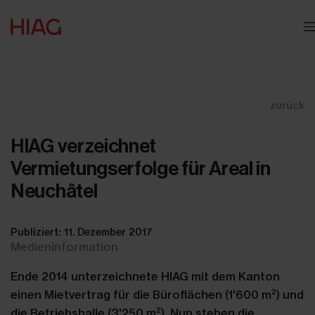
zurück
HIAG verzeichnet
Vermietungserfolge für Areal in
Neuchâtel
Publiziert: 11. Dezember 2017
Medieninformation
Ende 2014 unterzeichnete HIAG mit dem Kanton
2
einen Mietvertrag für die Büroflächen (1'600 m
) und
2
die Betriebshalle (3'250 m
). Nun stehen die