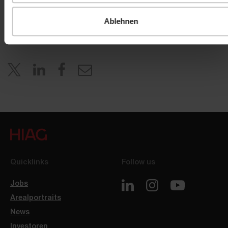
investor.relations@hiag.com
Ablehnen
www.hiag.com
Quicklinks
Follow us
Jobs
Arealportraits
News
Investoren