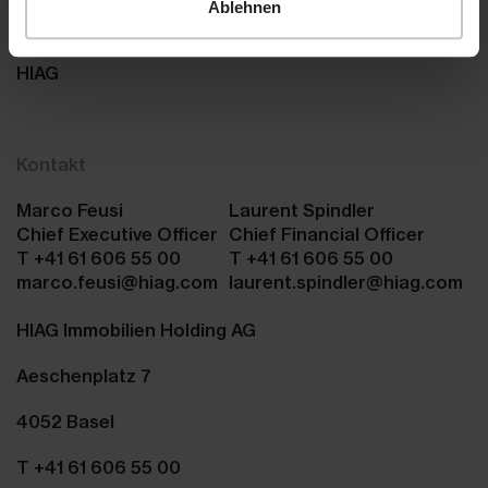
Ablehnen
Freundliche Grüsse
HIAG
Kontakt
Marco Feusi
Laurent Spindler
Chief Executive Officer
Chief Financial Officer
T +41 61 606 55 00
T +41 61 606 55 00
marco.feusi@hiag.com
laurent.spindler@hiag.com
HIAG Immobilien Holding AG
Aeschenplatz 7
4052 Basel
T +41 61 606 55 00