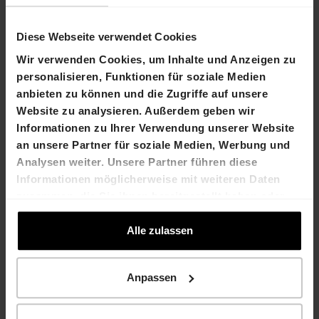
Einwahlnummern zur Telefonkonferenz:
+41 (0) 58 310 50 00 (Schweiz / Europe)
Diese Webseite verwendet Cookies
Wir verwenden Cookies, um Inhalte und Anzeigen zu
+44 (0) 207 107 06 13 (UK)
personalisieren, Funktionen für soziale Medien
anbieten zu können und die Zugriffe auf unsere
+1 (1) 631 570 56 13 (USA)
Website zu analysieren. Außerdem geben wir
Informationen zu Ihrer Verwendung unserer Website
an unsere Partner für soziale Medien, Werbung und
Eine Aufzeichnung des Webcast steht nach der
Analysen weiter. Unsere Partner führen diese
Präsentation unter folgendem Link zur Verfügung:
Informationen möglicherweise mit weiteren Daten
Verfügung:
zusammen, die Sie ihnen bereitgestellt haben oder
https://78449.choruscall.com/dataconf/productus
die sie im Rahmen Ihrer Nutzung der Dienste
ers/hiag/mediaframe/30200/indexl.html
gesammelt haben.
Alle zulassen
Eine Anmeldung im Vorfeld ist nicht erforderlich.
Anpassen