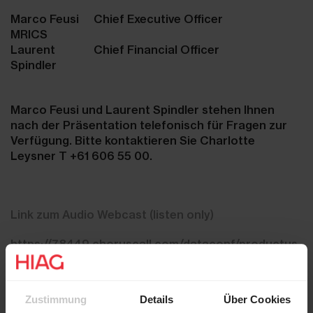
Marco Feusi
Chief Executive Officer
MRICS
Laurent
Chief Financial Officer
Spindler
Marco Feusi und Laurent Spindler stehen Ihnen
nach der Präsentation telefonisch für Fragen zur
Verfügung. Bitte kontaktieren Sie Charlotte
Leysner T +61 606 55 00.
Link zum Audio Webcast (listen only)
https://78449.choruscall.com/dataconf/productus
ers/hiag/mediaframe/30200/indexl.html
Zustimmung
Details
Über Cookies