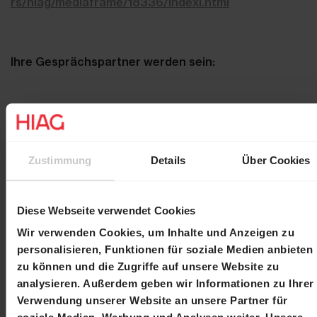
rs/hiag/mediaframe/18336/indexl.html
Ihre Gesprächspartner werden sein:
Martin Durchschlag
Chief Executive Officer
Laurent Spindler
Chief Financial Officer
Zustimmung
Details
Über Cookies
Bitte senden Sie Ihre Anmeldung bis zum 16. März
2017 an:
investor.relations@hiag.com
Diese Webseite verwendet Cookies
Wir verwenden Cookies, um Inhalte und Anzeigen zu
personalisieren, Funktionen für soziale Medien anbieten
Freundliche Grüsse
zu können und die Zugriffe auf unsere Website zu
analysieren. Außerdem geben wir Informationen zu Ihrer
Verwendung unserer Website an unsere Partner für
HIAG