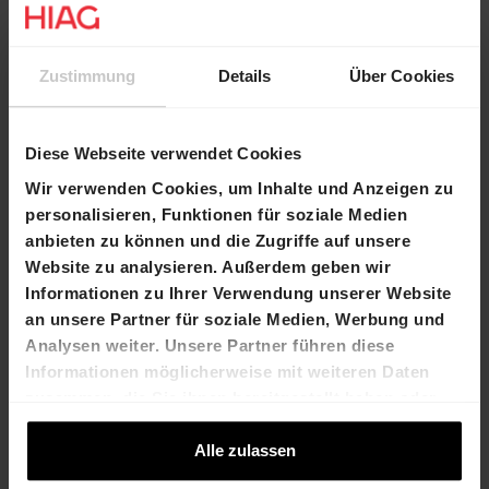
Zustimmung
Details
Über Cookies
Kontakt
Marco Feusi
Béatrice Gollong
Chief Executive
Leiterin Transaktionen und
Diese Webseite verwendet Cookies
Officer
Geschäftsflächenvermarktung
Wir verwenden Cookies, um Inhalte und Anzeigen zu
T +41 61 606 55
T +41 61 606 55 00
personalisieren, Funktionen für soziale Medien
00
beatrice.gollong@hiag.com
anbieten zu können und die Zugriffe auf unsere
marco.feusi@hi
Website zu analysieren. Außerdem geben wir
ag.com
Informationen zu Ihrer Verwendung unserer Website
an unsere Partner für soziale Medien, Werbung und
HIAG Immobilien Holding AG
Analysen weiter. Unsere Partner führen diese
Informationen möglicherweise mit weiteren Daten
Aeschenplatz 7
zusammen, die Sie ihnen bereitgestellt haben oder
die sie im Rahmen Ihrer Nutzung der Dienste
4052 Basel
gesammelt haben.
Alle zulassen
T +41 61 606 55 00