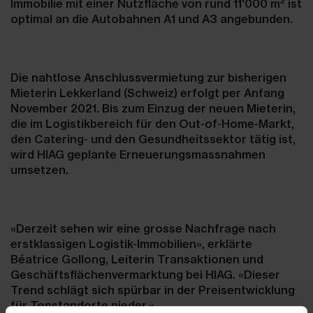
2
Immobilie mit einer Nutzfläche von rund 11'000 m
ist
optimal an die Autobahnen A1 und A3 angebunden.
Die nahtlose Anschlussvermietung zur bisherigen
Mieterin Lekkerland (Schweiz) erfolgt per Anfang
November 2021. Bis zum Einzug der neuen Mieterin,
die im Logistikbereich für den Out-of-Home-Markt,
den Catering- und den Gesundheitssektor tätig ist,
wird HIAG geplante Erneuerungsmass­nahmen
umsetzen.
«Derzeit sehen wir eine grosse Nachfrage nach
erstklassigen Logistik-Immobilien», erklärte
Béatrice Gollong, Leiterin Transaktionen und
Geschäftsflächenvermarktung bei HIAG. «Dieser
Trend schlägt sich spürbar in der Preisentwicklung
für Topstandorte nieder.»