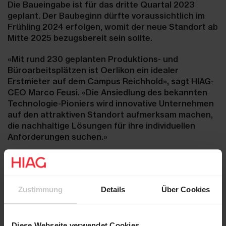
Die Baueingabe ist für das dritte Quartal 2023
geplant. Der Baubeginn dürfte voraussichtlich im
Frühling 2024 erfolgen, womit der neue Standort ab
Mitte 2025 bezugsbereit sein sollte.
«Mit rund 230 geplanten Produktions- und
Büroarbeitsplätzen ist Oerlikon ein idealer
Erstmieter auf dem Campus Reichhold», sagt HIAG-
CEO Marco Feusi. «Die Ansiedlung des bekannten
Technologie-Pioniers wird innovative Unternehmen
auf den attraktiven Standort aufmerksam machen,
die nachhaltige Lösungen für ihre individuellen
Anforderungen suchen.»
Oerlikon beabsichtigt, auf dem Campus Reichhold
am Autobahndreieck Birrfeld die bestehenden
Standorte Wohlen, Dottikon und Winterthur
Zustimmung
Details
Über Cookies
zusammenzuführen und stärkt mit dieser Investition
den Montage- und Produktionsstandort Schweiz
ihres Beschichtungs- und Anlagengeschäfts
.
Diese Webseite verwendet Cookies