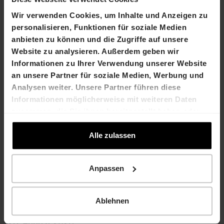
Kontakt
Wir verwenden Cookies, um Inhalte und Anzeigen zu
Marco Feusi
Alex Römer
personalisieren, Funktionen für soziale Medien
Chief Executive Officer
Arealentwickler
anbieten zu können und die Zugriffe auf unsere
T +41 61 606 55 00
T +41 44 404 10 30
Website zu analysieren. Außerdem geben wir
E-Mail Marco Feusi
E-Mail Alex Römer
Informationen zu Ihrer Verwendung unserer Website
an unsere Partner für soziale Medien, Werbung und
HIAG Immobilien Holding AG
Analysen weiter. Unsere Partner führen diese
Aeschenplatz 7
Informationen möglicherweise mit weiteren Daten
4052 Basel
zusammen, die Sie ihnen bereitgestellt haben oder
T +41 61 606 55 00
die sie im Rahmen Ihrer Nutzung der Dienste
E-Mail
www.hiag.com
gesammelt haben.
Alle zulassen
Unternehmenskalender
Anpassen
Veröffentlichung
13. März 2023
Geschäftsbericht 2022
Ordentliche
27. April 2023
Ablehnen
Generalversammlung
Veröffentlichung
28. August 2023