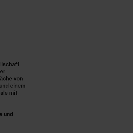
llschaft
er
läche von
 und einem
ale mit
e und