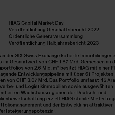
HIAG Capital Market Day
Veröffentlichung Geschäftsbericht 2022
Ordentliche Generalversammlung
Veröffentlichung Halbjahresbericht 2023
 an der SIX Swiss Exchange kotierte Immobiliengese
io im Gesamtwert von CHF 1.87 Mrd. Gemessen an d
ortfolios von 2.6 Mio. m² besitzt HIAG mit einer F
ragende Entwicklungspipeline mit über 61 Projekten
men von CHF 3.07 Mrd. Das Portfolio umfasst 45 Are
werbe- und Logistikimmobilien sowie ausgewählten
ientierten Wachstumsregionen der Deutsch- und
ienbewirtschaftung erzielt HIAG stabile Mieterträg
rtfoliomanagement und der Entwicklung attraktiver
Wertsteigerungspotenzial.