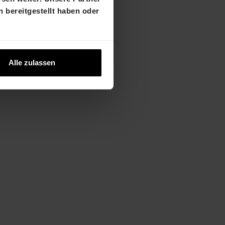
hur mit
 bereitgestellt haben oder
e (CUREM)
 und
Alle zulassen